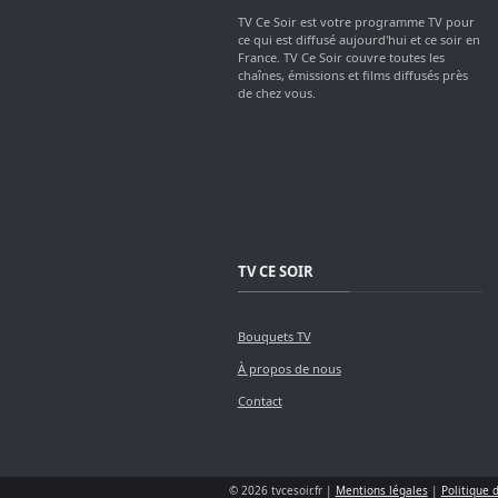
TV Ce Soir est votre programme TV pour
ce qui est diffusé aujourd'hui et ce soir en
France. TV Ce Soir couvre toutes les
chaînes, émissions et films diffusés près
de chez vous.
TV CE SOIR
Bouquets TV
À propos de nous
Contact
© 2026 tvcesoir.fr |
Mentions légales
|
Politique 