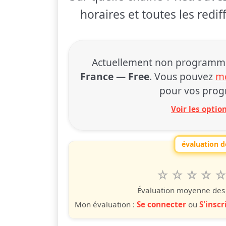
horaires et toutes les redi
Actuellement non programmé à
France — Free
. Vous pouvez
mo
pour vos prog
Voir les opti
évaluation de
1
2
3
4
5
Valuta questo
étoile
étoiles
étoiles
étoiles
étoile
éto
é
Évaluation moyenne des u
Mon évaluation :
Se connecter
ou
S'inscr