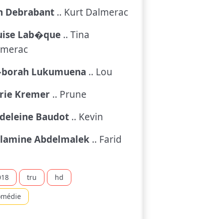
an Debrabant
.. Kurt Dalmerac
uise Lab�que
.. Tina
lmerac
borah Lukumuena
.. Lou
rie Kremer
.. Prune
deleine Baudot
.. Kevin
llamine Abdelmalek
.. Farid
018
tru
hd
omédie