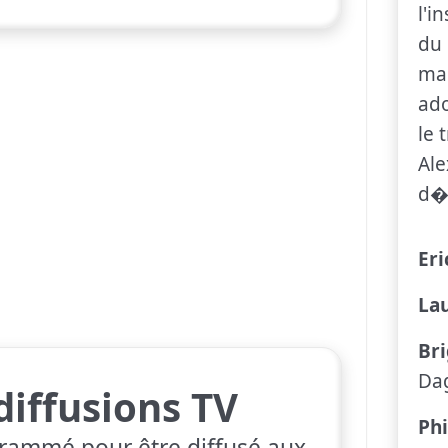
l'i
du
mai
ado
le 
Ale
d�
Eri
La
Br
Da
diffusions TV
Ph
rammé pour être diffusé aux