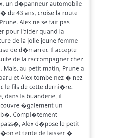
ex, un d�panneur automobile
 de 43 ans, croise la route
Prune. Alex ne se fait pas
er pour l'aider quand la
ture de la jolie jeune femme
use de d�marrer. Il accepte
uite de la raccompagner chez
e. Mais, au petit matin, Prune a
paru et Alex tombe nez � nez
c le fils de cette derni�re.
e, dans la buanderie, il
couvre �galement un
b�. Compl�tement
ass�, Alex d�pose le petit
�on et tente de laisser �