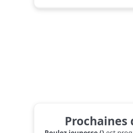
Prochaines 
Roulez jeunesse ()
est prog