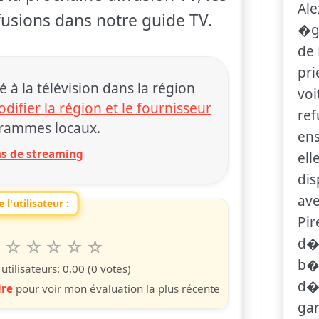
Al
ffusions dans notre guide TV.
�g�
de 
pri
 la télévision dans la région
voi
difier la région et le fournisseur
ref
rammes locaux.
ens
ons de streaming
ell
dis
ave
 l'utilisateur :
Pir
d�
6
7
8
9
10
 spettacolo da 1 a 10 étoiles
s
iles
toiles
étoiles
étoiles
étoiles
b�
tilisateurs:
0.00
(0 votes)
d�p
ire
pour voir mon évaluation la plus récente
gar