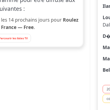
Il
uivantes :
Lo
 les 14 prochains jours pour
Roulez
Da
r
France — Free
.
D�
Parcourir les listes TV
Ma
Ma
Be
2
c