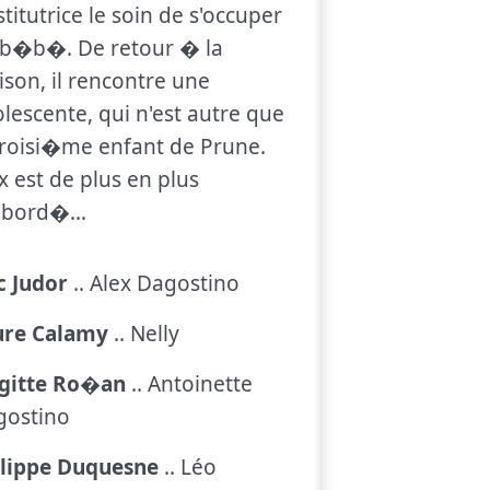
nstitutrice le soin de s'occuper
 b�b�. De retour � la
son, il rencontre une
lescente, qui n'est autre que
troisi�me enfant de Prune.
x est de plus en plus
bord�...
c Judor
.. Alex Dagostino
ure Calamy
.. Nelly
igitte Ro�an
.. Antoinette
gostino
ilippe Duquesne
.. Léo