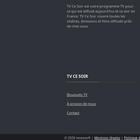
TV Ce Soir est votre programme TV pour
ce qui est diffusé aujourd'hui et ce soir en
France. TV Ce Soir couvre toutes les
chaînes, émissions et films diffusés près
de chez vous.
TV CE SOIR
Bouquets TV
À propos de nous
Contact
© 2026 tvcesoir.fr |
Mentions légales
|
Politique 