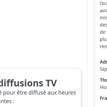
l'o
avo
mir
des
de 
plu
ren
Ad
Sz
diffusions TV
Th
Ho
pour être diffusé aux heures
Fra
ntes :