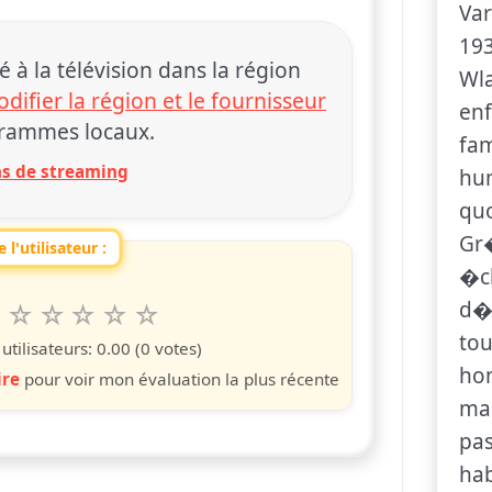
Var
193
 la télévision dans la région
Wla
difier la région et le fournisseur
enf
rammes locaux.
fam
ons de streaming
hum
quo
Gr�
 l'utilisateur :
�ch
d�p
6
7
8
9
10
 spettacolo da 1 a 10 étoiles
s
iles
toiles
étoiles
étoiles
étoiles
tou
tilisateurs:
0.00
(0 votes)
hom
ire
pour voir mon évaluation la plus récente
mai
pas
hab