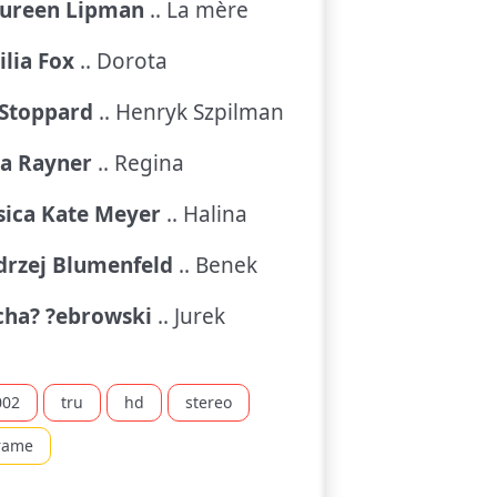
ureen Lipman
.. La mère
lia Fox
.. Dorota
 Stoppard
.. Henryk Szpilman
ia Rayner
.. Regina
sica Kate Meyer
.. Halina
drzej Blumenfeld
.. Benek
cha? ?ebrowski
.. Jurek
002
tru
hd
stereo
rame