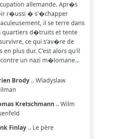
ccupation allemande. Apr�s
ir r�ussi � s'�chapper
aculeusement, il se terre dans
 quartiers d�truits et tente
survivre, ce qui s'av�re de
s en plus dur. C'est alors qu'il
contre un nazi m�lomane...
rien Brody
.. Wladyslaw
pilman
omas Kretschmann
.. Wilm
senfeld
nk Finlay
.. Le père