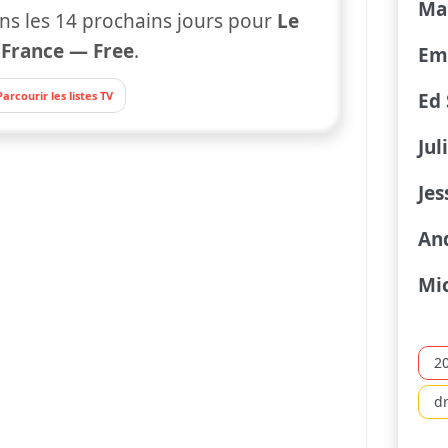
Ma
ns les 14 prochains jours pour
Le
r
France — Free
.
Emi
Parcourir les listes TV
Ed
Jul
Jes
An
Mi
2
d