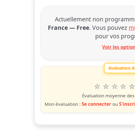
Actuellement non programmé à
France — Free
. Vous pouvez
mo
pour vos prog
Voir les opti
évaluation de
1
2
3
4
5
Valuta questo
étoile
étoiles
étoiles
étoiles
étoile
éto
é
Évaluation moyenne des u
Mon évaluation :
Se connecter
ou
S'inscr