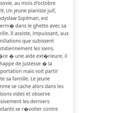
sovie, au mois d'octobre
9. Un jeune pianiste juif,
dyslaw Szpilman, est
erm� dans le ghetto avec sa
ille. Il assiste, impuissant, aux
iliations que subissent
tidiennement les siens.
ce � une aide ext�rieure, il
appe de justesse � la
ortation mais voit partir
te sa famille. Le jeune
me se cache alors dans les
sons vides et observe
sivement les derniers
itants se r�volter contre