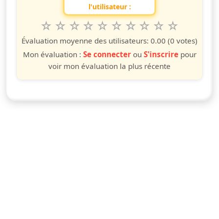
l'utilisateur :
1
2
3
4
5
6
7
8
9
10
Valuta questo spettacolo da 1 a 10 étoiles
étoile
étoiles
étoiles
étoiles
étoiles
étoiles
étoiles
étoiles
étoiles
étoiles
Évaluation moyenne des utilisateurs:
0.00
(0 votes)
Mon évaluation :
Se connecter
ou
S'inscrire
pour
voir mon évaluation la plus récente