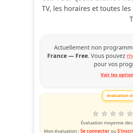
TV, les horaires et toutes le
T
Actuellement non programmé à
France — Free
. Vous pouvez
mo
pour vos prog
Voir les opti
évaluation de
1
2
3
4
5
Valuta questo
étoile
étoiles
étoiles
étoiles
étoile
éto
é
Évaluation moyenne des u
Mon évaluation :
Se connecter
ou
S'inscr