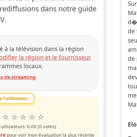
Sur
s rediffusions dans notre guide
Mat
V.
d�l
de 
seu
 la télévision dans la région
am
difier la région et le fournisseur
de 
rammes locaux.
mag
dev
ons de streaming
tou
mei
 l'utilisateur :
Mat
6
7
8
9
10
 spettacolo da 1 a 10 étoiles
s
iles
toiles
étoiles
étoiles
étoiles
El
tilisateurs:
0.00
(0 votes)
ire
pour voir mon évaluation la plus récente