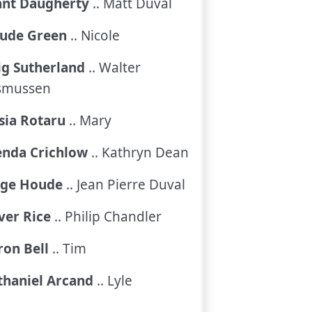
ant Daugherty
.. Matt Duval
ude Green
.. Nicole
ig Sutherland
.. Walter
smussen
sia Rotaru
.. Mary
enda Crichlow
.. Kathryn Dean
rge Houde
.. Jean Pierre Duval
ver Rice
.. Philip Chandler
on Bell
.. Tim
thaniel Arcand
.. Lyle