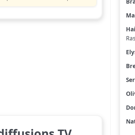
Br
Ma
Ha
Ra
Ely
Br
Se
Oli
Dor
Na
diffusions TV