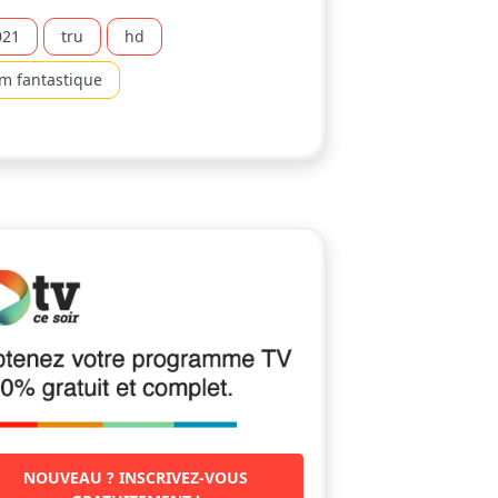
021
tru
hd
lm fantastique
NOUVEAU ? INSCRIVEZ-VOUS