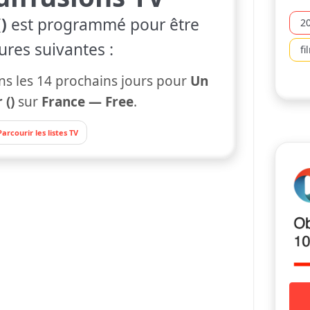
)
est programmé pour être
2
ures suivantes :
fi
ns les 14 prochains jours pour
Un
 ()
sur
France — Free
.
Parcourir les listes TV