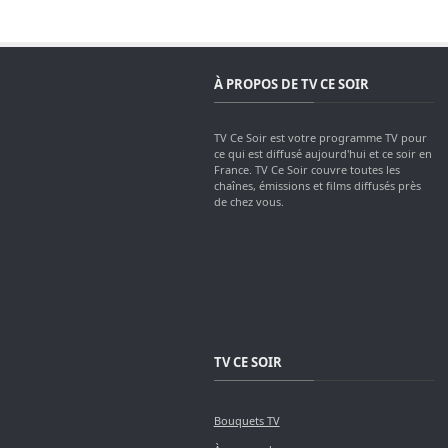
À PROPOS DE TV CE SOIR
TV Ce Soir est votre programme TV pour
ce qui est diffusé aujourd'hui et ce soir en
France. TV Ce Soir couvre toutes les
chaînes, émissions et films diffusés près
de chez vous.
TV CE SOIR
Bouquets TV