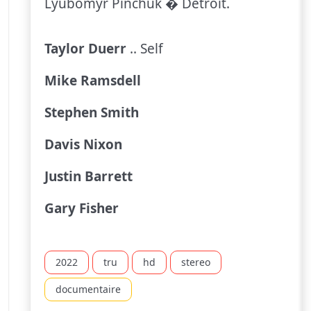
Lyubomyr Pinchuk � Detroit.
Taylor Duerr
.. Self
Mike Ramsdell
Stephen Smith
Davis Nixon
Justin Barrett
Gary Fisher
2022
tru
hd
stereo
documentaire