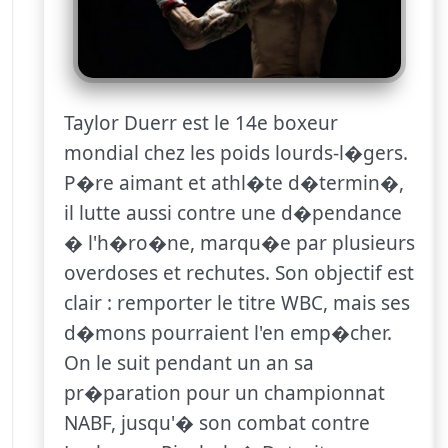
Taylor Duerr est le 14e boxeur
mondial chez les poids lourds-l�gers.
P�re aimant et athl�te d�termin�,
il lutte aussi contre une d�pendance
� l'h�ro�ne, marqu�e par plusieurs
overdoses et rechutes. Son objectif est
clair : remporter le titre WBC, mais ses
d�mons pourraient l'en emp�cher.
On le suit pendant un an sa
pr�paration pour un championnat
NABF, jusqu'� son combat contre