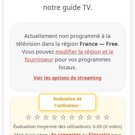
notre guide TV.
Actuellement non programmé à la
télévision dans la région
France — Free
.
Vous pouvez
modifier la région et le
fournisseur
pour vos programmes
locaux.
Voir les options de streaming
évaluation de
l'utilisateur :
1
2
3
4
5
6
7
8
9
10
Valuta questo spettacolo da 1 a 10 étoiles
étoile
étoiles
étoiles
étoiles
étoiles
étoiles
étoiles
étoiles
étoiles
étoiles
Évaluation moyenne des utilisateurs:
0.00
(0 votes)
Mon évaluation :
Se connecter
ou
S'inscrire
pour