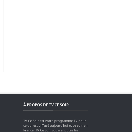
À PROPOS DE TV CE SOIR
TV Ce Soir est votre programme TV pour
ce qui est diffusé aujourd'hui et ce soir en
France. TV Ce Soir couvre toutes les