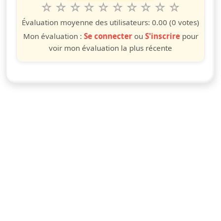
1
2
3
4
5
6
7
8
9
10
Valuta questo spettacolo da 1 a 10 étoiles
étoile
étoiles
étoiles
étoiles
étoiles
étoiles
étoiles
étoiles
étoiles
étoiles
Évaluation moyenne des utilisateurs:
0.00
(0 votes)
Mon évaluation :
Se connecter
ou
S'inscrire
pour
voir mon évaluation la plus récente