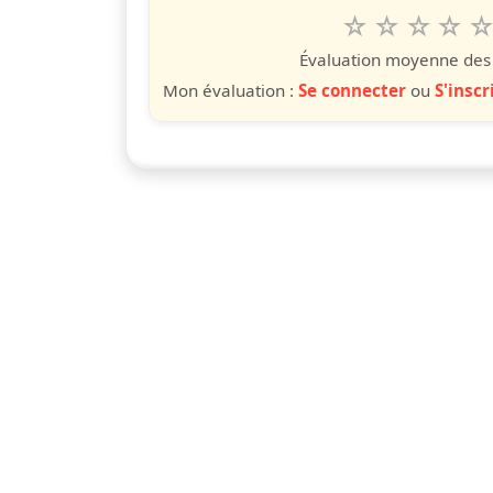
1
2
3
4
5
Valuta questo
étoile
étoiles
étoiles
étoiles
étoile
éto
é
Évaluation moyenne des u
Mon évaluation :
Se connecter
ou
S'inscr