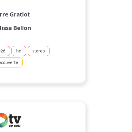
rre Gratiot
issa Bellon
026
hd
stereo
écouverte