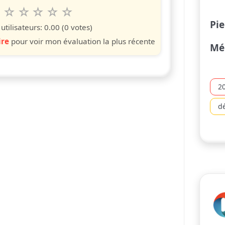
6
7
8
9
10
 spettacolo da 1 a 10 étoiles
s
iles
toiles
étoiles
étoiles
étoiles
Pie
tilisateurs:
0.00
(0 votes)
ire
pour voir mon évaluation la plus récente
Mél
2
d