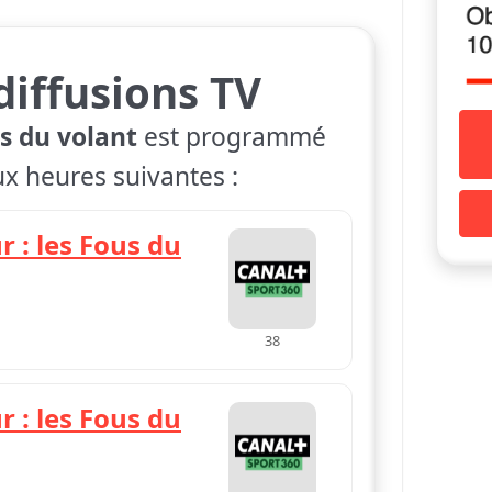
diffusions TV
us du volant
est programmé
ux heures suivantes :
r : les Fous du
38
r : les Fous du