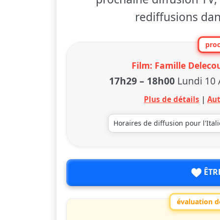
rediffusions dan
proc
Film: Famille Delecou
17h29
–
18h00
Lundi 10
Plus de détails
|
Aut
Horaires de diffusion pour l'Ital
ÊTR
évaluation de