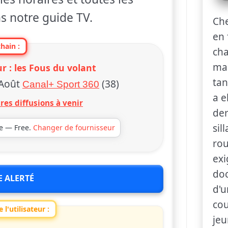
s notre guide TV.
Che
en 
hain :
ch
mar
r : les Fous du volant
tan
 Août
(38)
Canal+ Sport 360
a e
res diffusions à venir
der
sil
ie — Free.
Changer de fournisseur
rou
exi
doc
E ALERTÉ
d'u
cou
 l'utilisateur :
jeu