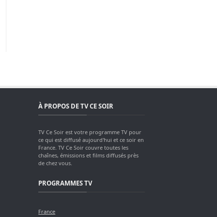
À PROPOS DE TV CE SOIR
TV Ce Soir est votre programme TV pour
ce qui est diffusé aujourd'hui et ce soir en
France. TV Ce Soir couvre toutes les
chaînes, émissions et films diffusés près
de chez vous.
PROGRAMMES TV
France