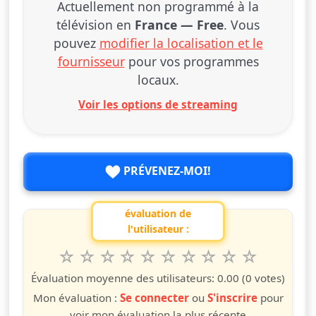
Actuellement non programmé à la
télévision en
France — Free
. Vous
pouvez
modifier la localisation et le
fournisseur
pour vos programmes
locaux.
Voir les options de streaming
PRÉVENEZ-MOI!
évaluation de
l'utilisateur :
1
2
3
4
5
6
7
8
9
10
Valuta questo spettacolo da 1 a 10 étoiles
étoile
étoiles
étoiles
étoiles
étoiles
étoiles
étoiles
étoiles
étoiles
étoiles
Évaluation moyenne des utilisateurs:
0.00
(0 votes)
Mon évaluation :
Se connecter
ou
S'inscrire
pour
voir mon évaluation la plus récente