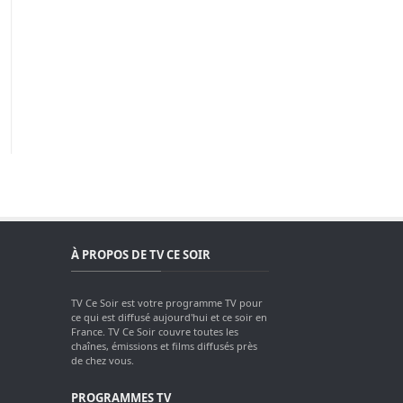
À PROPOS DE TV CE SOIR
TV Ce Soir est votre programme TV pour
ce qui est diffusé aujourd'hui et ce soir en
France. TV Ce Soir couvre toutes les
chaînes, émissions et films diffusés près
de chez vous.
PROGRAMMES TV