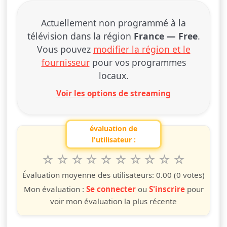
Actuellement non programmé à la
télévision dans la région
France — Free
.
Vous pouvez
modifier la région et le
fournisseur
pour vos programmes
locaux.
Voir les options de streaming
évaluation de
l'utilisateur :
1
2
3
4
5
6
7
8
9
10
Valuta questo spettacolo da 1 a 10 étoiles
étoile
étoiles
étoiles
étoiles
étoiles
étoiles
étoiles
étoiles
étoiles
étoiles
Évaluation moyenne des utilisateurs:
0.00
(0 votes)
Mon évaluation :
Se connecter
ou
S'inscrire
pour
voir mon évaluation la plus récente