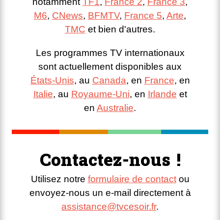
notamment
TF1
,
France 2
,
France 3
,
M6
,
CNews
,
BFMTV
,
France 5
,
Arte
,
TMC
et bien d'autres.
Les programmes TV internationaux
sont actuellement disponibles aux
États-Unis
, au
Canada
, en
France
, en
Italie
, au
Royaume-Uni
, en
Irlande
et
en
Australie
.
Contactez-nous !
Utilisez notre
formulaire de contact
ou
envoyez-nous un e-mail directement à
assistance@tvcesoir.fr
.