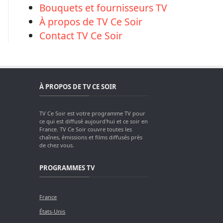
Bouquets et fournisseurs TV
À propos de TV Ce Soir
Contact TV Ce Soir
À PROPOS DE TV CE SOIR
TV Ce Soir est votre programme TV pour
ce qui est diffusé aujourd'hui et ce soir en
France. TV Ce Soir couvre toutes les
chaînes, émissions et films diffusés près
de chez vous.
PROGRAMMES TV
France
États-Unis