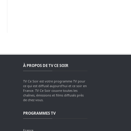
À PROPOS DE TV CE SOIR
TV Ce Soir est votre programme TV pour
ce qui est diffusé aujourd'hui et ce soir en
France. TV Ce Soir couvre toutes les
chaînes, émissions et films diffusés près
de chez vous.
PROGRAMMES TV
France