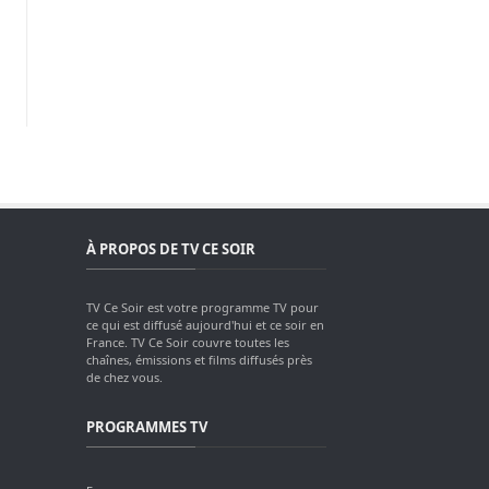
À PROPOS DE TV CE SOIR
TV Ce Soir est votre programme TV pour
ce qui est diffusé aujourd'hui et ce soir en
France. TV Ce Soir couvre toutes les
chaînes, émissions et films diffusés près
de chez vous.
PROGRAMMES TV