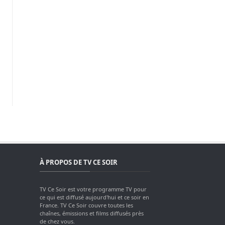
À PROPOS DE TV CE SOIR
TV Ce Soir est votre programme TV pour
ce qui est diffusé aujourd'hui et ce soir en
France. TV Ce Soir couvre toutes les
chaînes, émissions et films diffusés près
de chez vous.