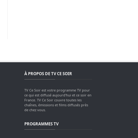
À PROPOS DE TV CE SOIR
TV Ce Soir est votre programme TV pour
ce qui est diffusé aujourd'hui et ce soir en
France. TV Ce Soir couvre toutes les
chaînes, émissions et films diffusés près
de chez vous.
PROGRAMMES TV