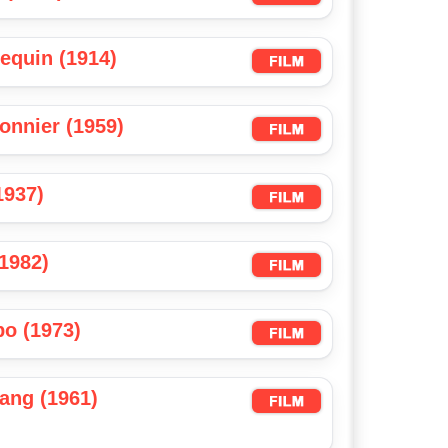
equin (1914)
sonnier (1959)
1937)
(1982)
po (1973)
sang (1961)