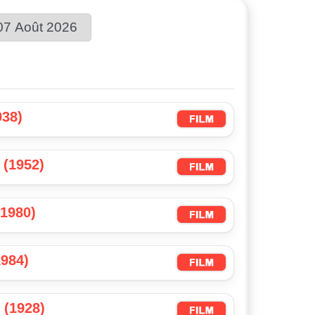
Choisir une date :
938)
 (1952)
(1980)
1984)
 (1928)