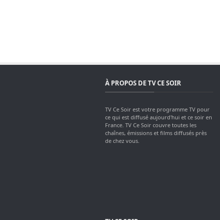
À PROPOS DE TV CE SOIR
TV Ce Soir est votre programme TV pour
ce qui est diffusé aujourd'hui et ce soir en
France. TV Ce Soir couvre toutes les
chaînes, émissions et films diffusés près
de chez vous.