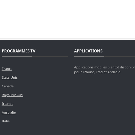
PROGRAMMES TV
APPLICATIONS
Applications mobiles bientôt disponibl
France
pour iPhone, iPad et Android.
États-Unis
Canada
Royaume-Uni
Irlande
Australie
Italie