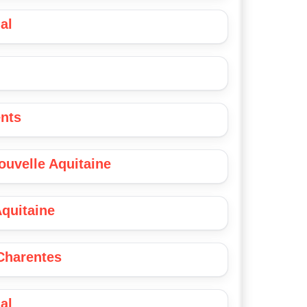
al
ents
Nouvelle Aquitaine
Aquitaine
 Charentes
al