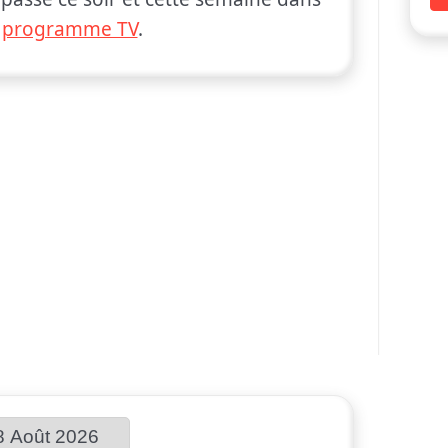
e
programme TV
.