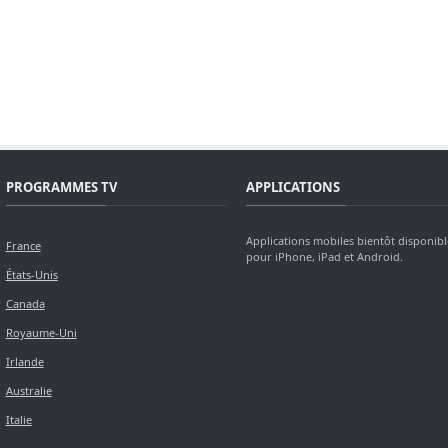
PROGRAMMES TV
APPLICATIONS
Applications mobiles bientôt disponibl
France
pour iPhone, iPad et Android.
États-Unis
Canada
Royaume-Uni
Irlande
Australie
Italie