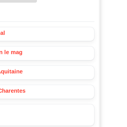
Choisir une date :
al
n le mag
Aquitaine
 Charentes