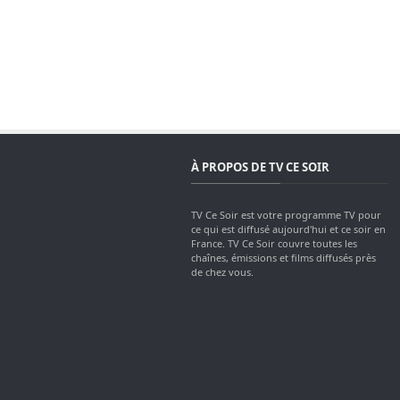
À PROPOS DE TV CE SOIR
TV Ce Soir est votre programme TV pour
ce qui est diffusé aujourd'hui et ce soir en
France. TV Ce Soir couvre toutes les
chaînes, émissions et films diffusés près
de chez vous.