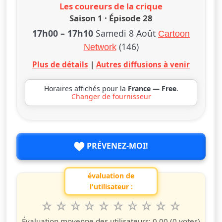
Les coureurs de la crique
Saison 1 · Épisode 28
17h00
–
17h10
Samedi 8 Août
Cartoon
(146)
Network
Plus de détails
|
Autres diffusions à venir
Horaires affichés pour la
France — Free
.
Changer de fournisseur
PRÉVENEZ-MOI!
évaluation de
l'utilisateur :
1
2
3
4
5
6
7
8
9
10
Valuta questo spettacolo da 1 a 10 étoiles
étoile
étoiles
étoiles
étoiles
étoiles
étoiles
étoiles
étoiles
étoiles
étoiles
Évaluation moyenne des utilisateurs:
0.00
(0 votes)