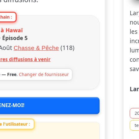
Lar
hain :
nou
 à Hawaï
les
· Épisode 5
inc
 Août
(118)
Chasse & Pêche
lum
con
res diffusions à venir
sav
e — Free
.
Changer de fournisseur
Lar
ENEZ-MOI!
2
 l'utilisateur :
t