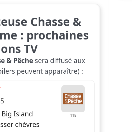
teuse Chasse &
me : prochaines
ions TV
se & Pêche
sera diffusé aux
ilers peuvent apparaître) :
— La Globe-Trotteuse Chasse & Pêche
ï
 5
 Big Island
118
sser chèvres