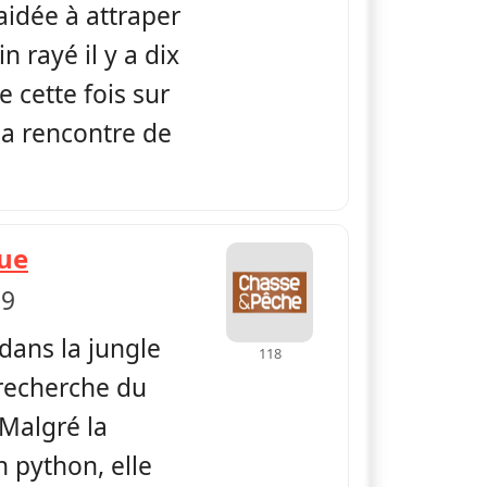
 aidée à attraper
 rayé il y a dix
 cette fois sur
 la rencontre de
— La Globe-Trotteuse Chasse & Pêc
que
 9
dans la jungle
118
 recherche du
 Malgré la
 python, elle