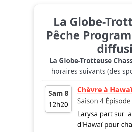
La Globe-Trot
Pêche Program
diffus
La Globe-Trotteuse Chas
horaires suivants (des spo
Chèvre à Hawa
Sam 8
Saison 4 Épisode
12h20
Larysa part sur la
fin 12h42
d'Hawaï pour cha