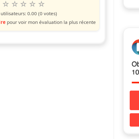
6
7
8
9
10
 spettacolo da 1 a 10 étoiles
s
iles
toiles
étoiles
étoiles
étoiles
tilisateurs:
0.00
(0 votes)
ire
pour voir mon évaluation la plus récente