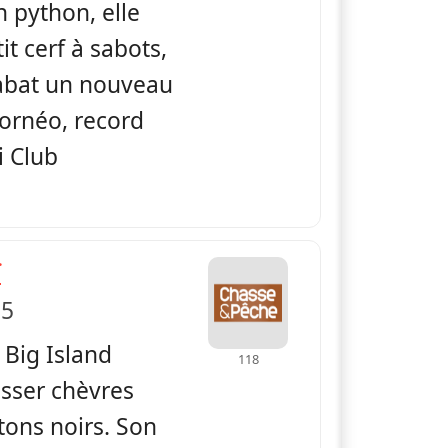
 python, elle
it cerf à sabots,
t abat un nouveau
ornéo, record
i Club
— La Globe-Trotteuse Chasse & Pêche
ï
 5
 Big Island
118
sser chèvres
ons noirs. Son