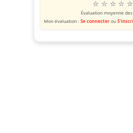
1
2
3
4
5
Valuta questo
étoile
étoiles
étoiles
étoiles
étoile
éto
é
Évaluation moyenne des u
Mon évaluation :
Se connecter
ou
S'inscr