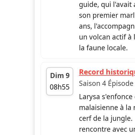
guide, qui l'avait
son premier marlin
ans, l'accompagne
un volcan actif à
la faune locale.
Record histori
Dim 9
Saison 4 Épisode
08h55
Larysa s'enfonce 
fin 09h13
malaisienne à la
cerf de la jungle.
rencontre avec un