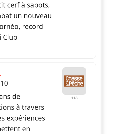
it cerf à sabots,
t abat un nouveau
ornéo, record
i Club
— La Globe-Trotteuse Chasse & Pêche
s
 10
dans de
118
ions à travers
es expériences
mettent en