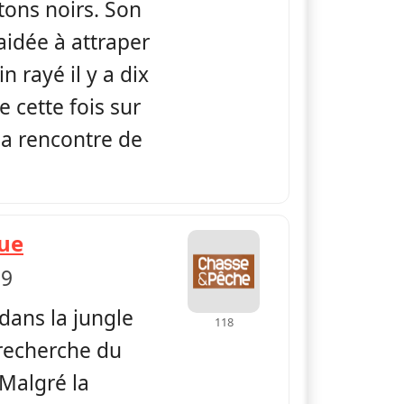
ons noirs. Son
 aidée à attraper
 rayé il y a dix
 cette fois sur
 la rencontre de
— La Globe-Trotteuse Chasse & Pêc
que
 9
dans la jungle
118
 recherche du
 Malgré la