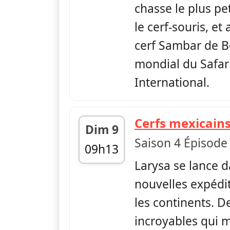
chasse le plus pet
le cerf-souris, e
cerf Sambar de B
mondial du Safar
International.
Cerfs mexicain
Dim 9
Saison 4 Épisode
09h13
Larysa se lance 
fin 09h31
nouvelles expédit
les continents. D
incroyables qui 