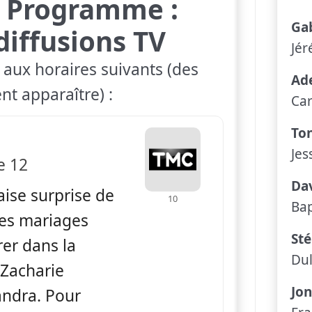
il Programme :
Ga
diffusions TV
Jér
 aux horaires suivants (des
Ad
nt apparaître) :
Car
To
 Sous le soleil
Jes
e 12
Da
aise surprise de
10
Bap
les mariages
St
rer dans la
Du
 Zacharie
Jon
ndra. Pour