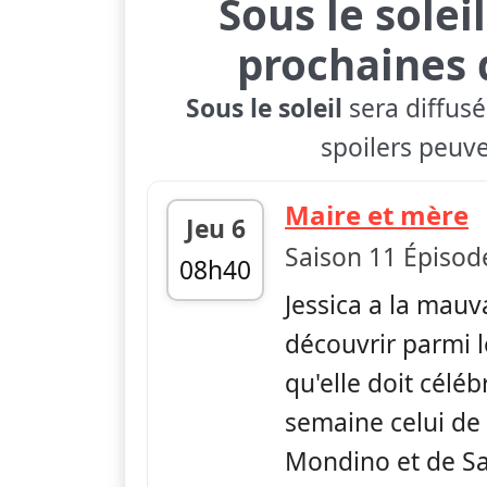
Sous le sole
prochaines 
Sous le soleil
sera diffusé
spoilers peuve
—
Maire et mère
Jeu 6
Saison 11 Épisod
08h40
Jessica a la mauv
fin 09h45
découvrir parmi 
qu'elle doit céléb
semaine celui de
Mondino et de Sa