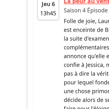
La peur au ven
Jeu 6
Saison 4 Épisode
13h45
Folle de joie, Laur
fin 14h40
est enceinte de 
la suite d'exame
complémentaires,
annonce qu'elle es
confie à Jessica,
pas à dire la véri
pour lequel fonde
une chose primord
décide alors de se
faire pour l'éloign