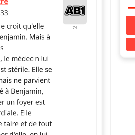
— Sous le soleil
tre
 33
e croit qu'elle
74
Benjamin. Mais à
ns
 le médecin lui
t stérile. Elle se
 mais ne parvient
té à Benjamin,
r un foyer est
iale. Elle
 taire et de tout
er d'elle, en lui