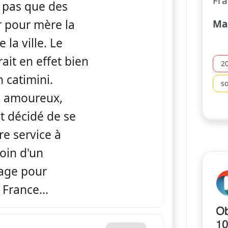
Fra
a pas que des
r pour mère la
Ma
la ville. Le
it en effet bien
2
 catimini.
s
ès amoureux,
t décidé de se
e service à
oin d'un
iage pour
 France...