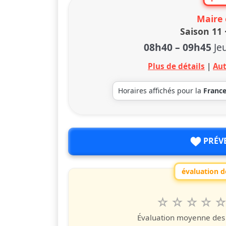
Maire 
Saison 11 
08h40
–
09h45
Je
Plus de détails
|
Aut
Horaires affichés pour la
Franc
PRÉV
évaluation de
1
2
3
4
5
Valuta questo
étoile
étoiles
étoiles
étoiles
étoile
éto
é
Évaluation moyenne des u