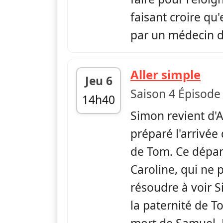
faisant croire qu'e
par un médecin de
— So
Aller simple
Jeu 6
Saison 4 Épisode
14h40
Simon revient d'A
fin 15h35
préparé l'arrivée
de Tom. Ce départ
Caroline, qui ne 
résoudre à voir 
la paternité de T