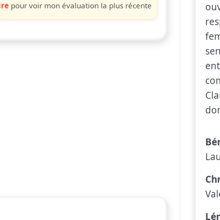
ire
pour voir mon évaluation la plus récente
ouv
res
fem
sen
ent
com
Cla
don
Bé
La
Chr
Val
Lé