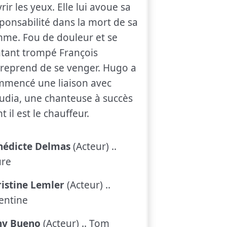
rir les yeux. Elle lui avoue sa
ponsabilité dans la mort de sa
me. Fou de douleur et se
tant trompé François
reprend de se venger. Hugo a
mencé une liaison avec
udia, une chanteuse à succès
t il est le chauffeur.
nédicte Delmas
(Acteur) ..
ure
istine Lemler
(Acteur) ..
entine
ny Bueno
(Acteur) .. Tom