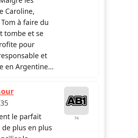
Malgré les
e Caroline,
Tom à faire du
nt tombe et se
rofite pour
rresponsable et
e en Argentine...
— Sous le soleil
mour
 35
nt le parfait
74
 de plus en plus