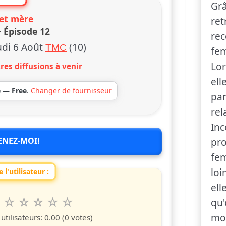
Grâ
et mère
ret
· Épisode 12
rec
udi 6 Août
(10)
TMC
fe
Lor
res diffusions à venir
ell
e — Free
.
Changer de fournisseur
pa
rel
Inc
ENEZ-MOI!
pro
fem
loi
 l'utilisateur :
ell
6
7
8
9
10
qu'
 spettacolo da 1 a 10 étoiles
s
iles
toiles
étoiles
étoiles
étoiles
mor
tilisateurs:
0.00
(0 votes)