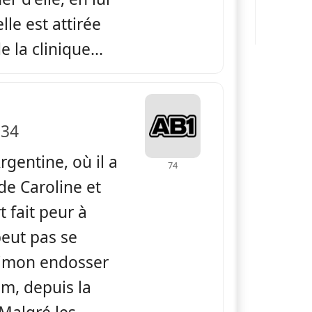
lle est attirée
 la clinique...
us le soleil
 34
rgentine, où il a
74
 de Caroline et
 fait peur à
peut pas se
Simon endosser
om, depuis la