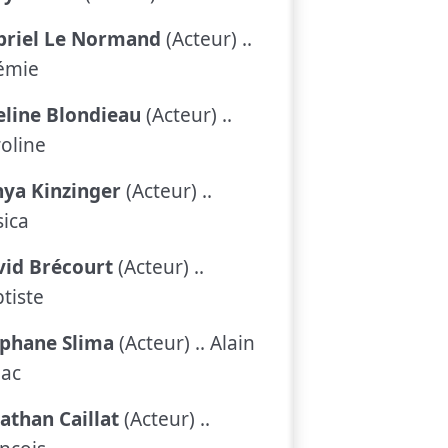
briel Le Normand
(Acteur) ..
émie
eline Blondieau
(Acteur) ..
oline
nya Kinzinger
(Acteur) ..
sica
vid Brécourt
(Acteur) ..
tiste
éphane Slima
(Acteur) .. Alain
lac
athan Caillat
(Acteur) ..