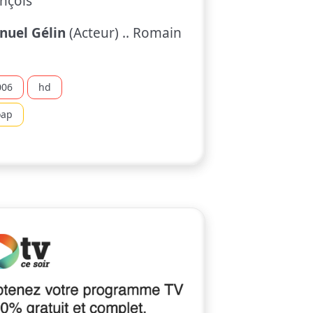
nçois
nuel Gélin
(Acteur) .. Romain
006
hd
oap