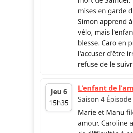
mort de Samuel. 
mises en garde d
Simon apprend à 
vélo, mais l'enfa
blesse. Caro en p
l'accuser d'être i
refuse de le suivr
L'enfant de l'a
Jeu 6
Saison 4 Épisode
15h35
Marie et Manu file
fin 16h35
amour. Caroline a