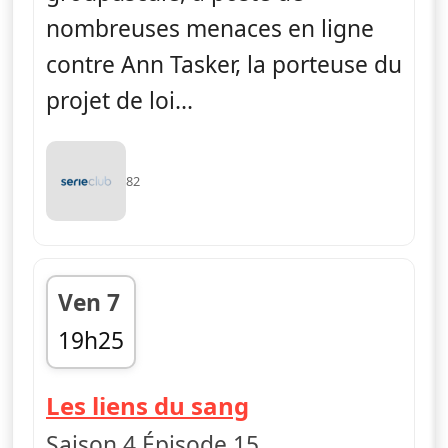
nombreuses menaces en ligne
contre Ann Tasker, la porteuse du
projet de loi...
82
Ven 7
19h25
fin 20h05
— FBI
Les liens du sang
Saison 4 Épisode 15