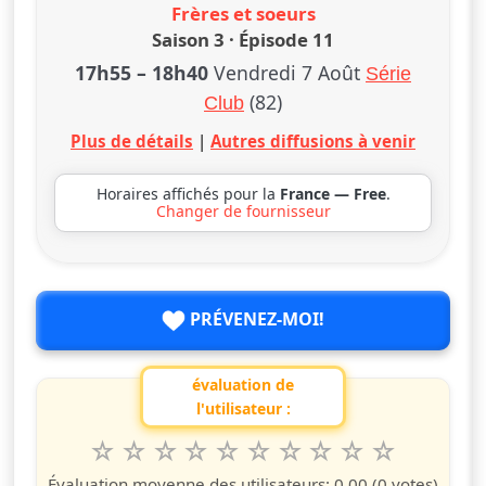
Frères et soeurs
Saison 3 · Épisode 11
17h55
–
18h40
Vendredi 7 Août
Série
(82)
Club
Plus de détails
|
Autres diffusions à venir
Horaires affichés pour la
France — Free
.
Changer de fournisseur
PRÉVENEZ-MOI!
évaluation de
l'utilisateur :
1
2
3
4
5
6
7
8
9
10
Valuta questo spettacolo da 1 a 10 étoiles
étoile
étoiles
étoiles
étoiles
étoiles
étoiles
étoiles
étoiles
étoiles
étoiles
Évaluation moyenne des utilisateurs:
0.00
(0 votes)