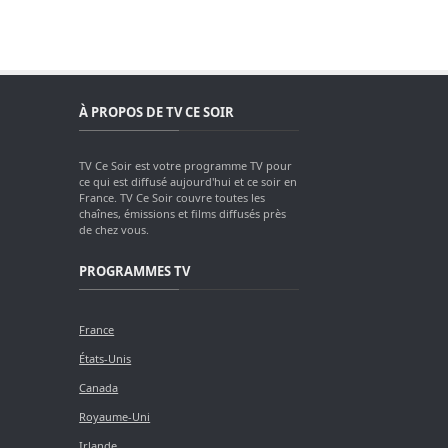
À PROPOS DE TV CE SOIR
TV Ce Soir est votre programme TV pour
ce qui est diffusé aujourd'hui et ce soir en
France. TV Ce Soir couvre toutes les
chaînes, émissions et films diffusés près
de chez vous.
PROGRAMMES TV
France
États-Unis
Canada
Royaume-Uni
Irlande