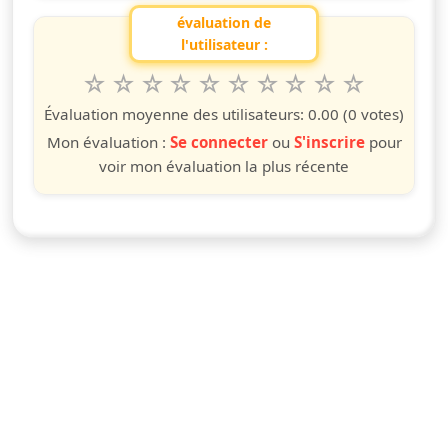
évaluation de
l'utilisateur :
1
2
3
4
5
6
7
8
9
10
Valuta questo spettacolo da 1 a 10 étoiles
étoile
étoiles
étoiles
étoiles
étoiles
étoiles
étoiles
étoiles
étoiles
étoiles
Évaluation moyenne des utilisateurs:
0.00
(0 votes)
Mon évaluation :
Se connecter
ou
S'inscrire
pour
voir mon évaluation la plus récente