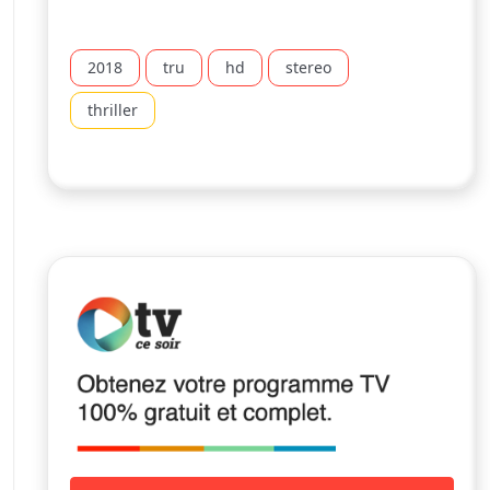
2018
tru
hd
stereo
thriller