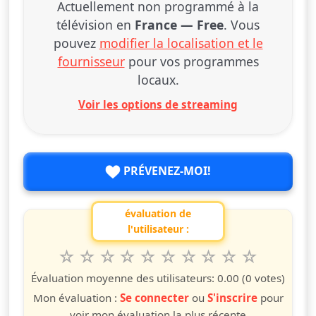
Actuellement non programmé à la
télévision en
France — Free
. Vous
pouvez
modifier la localisation et le
fournisseur
pour vos programmes
locaux.
Voir les options de streaming
PRÉVENEZ-MOI!
évaluation de
l'utilisateur :
1
2
3
4
5
6
7
8
9
10
Valuta questo spettacolo da 1 a 10 étoiles
étoile
étoiles
étoiles
étoiles
étoiles
étoiles
étoiles
étoiles
étoiles
étoiles
Évaluation moyenne des utilisateurs:
0.00
(0 votes)
Mon évaluation :
Se connecter
ou
S'inscrire
pour
voir mon évaluation la plus récente