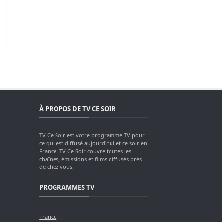
À PROPOS DE TV CE SOIR
TV Ce Soir est votre programme TV pour
ce qui est diffusé aujourd'hui et ce soir en
France. TV Ce Soir couvre toutes les
chaînes, émissions et films diffusés près
de chez vous.
PROGRAMMES TV
France