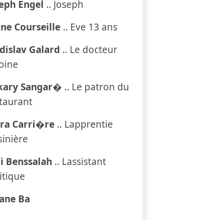
eph Engel
.. Joseph
ne Courseille
.. Eve 13 ans
dislav Galard
.. Le docteur
oine
kary Sangar�
.. Le patron du
taurant
ara Carri�re
.. Lapprentie
sinière
i Benssalah
.. Lassistant
itique
rane Ba