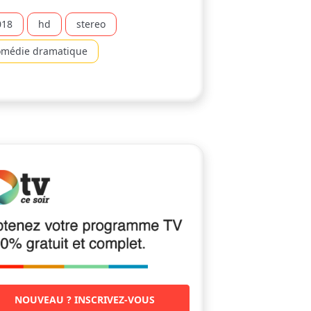
018
hd
stereo
omédie dramatique
NOUVEAU ? INSCRIVEZ-VOUS