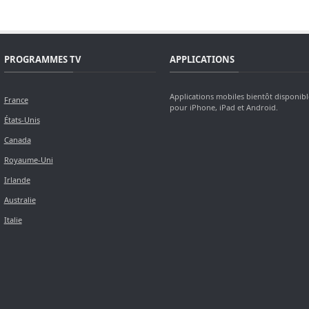
PROGRAMMES TV
APPLICATIONS
Applications mobiles bientôt disponibl
France
pour iPhone, iPad et Android.
États-Unis
Canada
Royaume-Uni
Irlande
Australie
Italie