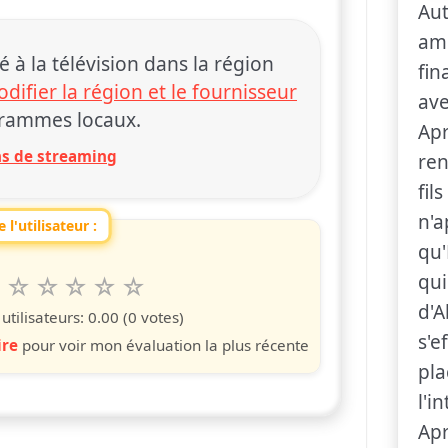
Aut
amo
 la télévision dans la région
fin
difier la région et le fournisseur
ave
rammes locaux.
Apr
ons de streaming
ren
fil
n'a
 l'utilisateur :
qu'
qu
6
7
8
9
10
 spettacolo da 1 a 10 étoiles
s
iles
toiles
étoiles
étoiles
étoiles
d'
tilisateurs:
0.00
(0 votes)
s'e
ire
pour voir mon évaluation la plus récente
pla
l'i
Apr