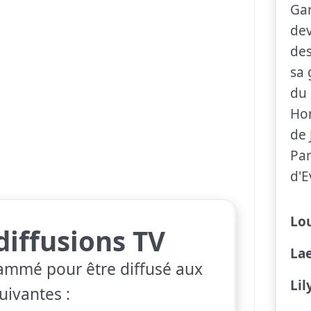
Gar
dev
de
sa 
du
Hon
de 
Par
d'E
Lou
diffusions TV
Lae
ammé pour être diffusé aux
Lil
uivantes :