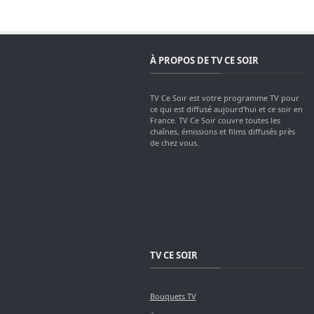
À PROPOS DE TV CE SOIR
TV Ce Soir est votre programme TV pour
ce qui est diffusé aujourd'hui et ce soir en
France. TV Ce Soir couvre toutes les
chaînes, émissions et films diffusés près
de chez vous.
TV CE SOIR
Bouquets TV