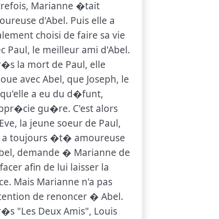
refois, Marianne �tait
ureuse d'Abel. Puis elle a
alement choisi de faire sa vie
c Paul, le meilleur ami d'Abel.
�s la mort de Paul, elle
oue avec Abel, que Joseph, le
s qu'elle a eu du d�funt,
ppr�cie gu�re. C'est alors
Eve, la jeune soeur de Paul,
i a toujours �t� amoureuse
Abel, demande � Marianne de
ffacer afin de lui laisser la
ce. Mais Marianne n'a pas
ntention de renoncer � Abel.
�s "Les Deux Amis", Louis