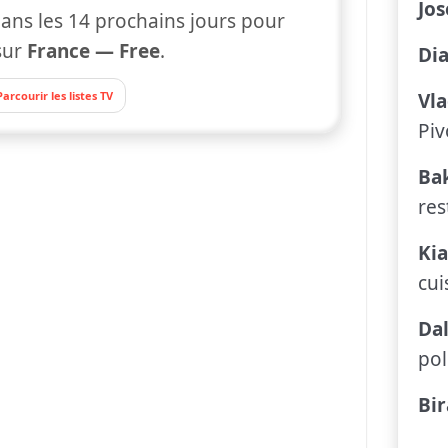
Jos
ans les 14 prochains jours pour
sur
France — Free
.
Dia
Parcourir les listes TV
Vla
Piv
Ba
res
Ki
cui
Dal
pol
Bi