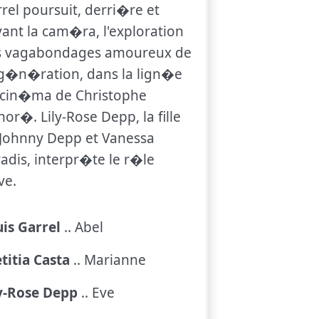
rel poursuit, derri�re et
ant la cam�ra, l'exploration
s vagabondages amoureux de
g�n�ration, dans la lign�e
 cin�ma de Christophe
or�. Lily-Rose Depp, la fille
Johnny Depp et Vanessa
adis, interpr�te le r�le
ve.
is Garrel
.. Abel
titia Casta
.. Marianne
y-Rose Depp
.. Eve