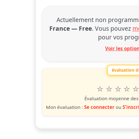
Actuellement non programmé à
France — Free
. Vous pouvez
mo
pour vos prog
Voir les opti
évaluation de
1
2
3
4
5
Valuta questo
étoile
étoiles
étoiles
étoiles
étoile
éto
é
Évaluation moyenne des u
Mon évaluation :
Se connecter
ou
S'inscr