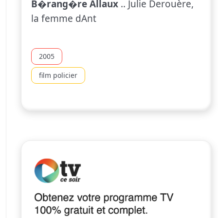
B�rang�re Allaux
.. Julie Derouère,
la femme dAnt
2005
film policier