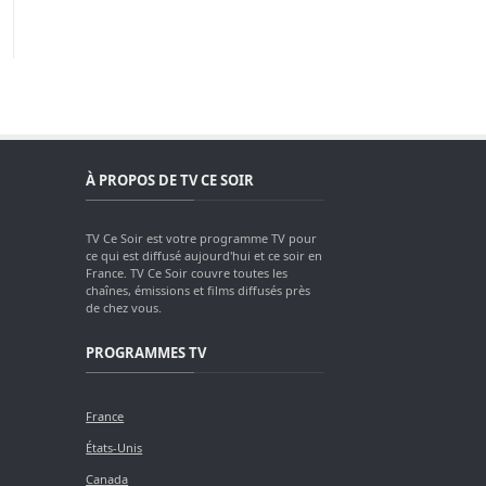
À PROPOS DE TV CE SOIR
TV Ce Soir est votre programme TV pour
ce qui est diffusé aujourd'hui et ce soir en
France. TV Ce Soir couvre toutes les
chaînes, émissions et films diffusés près
de chez vous.
PROGRAMMES TV
France
États-Unis
Canada