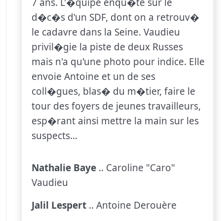
7 ans. L'�quipe enqu�te sur le
d�c�s d'un SDF, dont on a retrouv�
le cadavre dans la Seine. Vaudieu
privil�gie la piste de deux Russes
mais n'a qu'une photo pour indice. Elle
envoie Antoine et un de ses
coll�gues, blas� du m�tier, faire le
tour des foyers de jeunes travailleurs,
esp�rant ainsi mettre la main sur les
suspects...
Nathalie Baye
.. Caroline "Caro"
Vaudieu
Jalil Lespert
.. Antoine Derouère