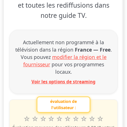
et toutes les rediffusions dans
notre guide TV.
Actuellement non programmé à la
télévision dans la région
France — Free
.
Vous pouvez
modifier la région et le
fournisseur
pour vos programmes
locaux.
Voir les options de streaming
évaluation de
l'utilisateur :
1
2
3
4
5
6
7
8
9
10
Valuta questo spettacolo da 1 a 10 étoiles
étoile
étoiles
étoiles
étoiles
étoiles
étoiles
étoiles
étoiles
étoiles
étoiles