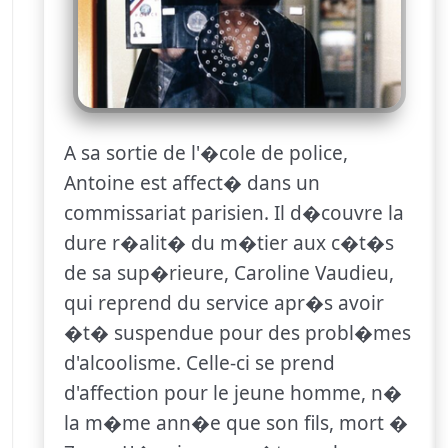
A sa sortie de l'�cole de police,
Antoine est affect� dans un
commissariat parisien. Il d�couvre la
dure r�alit� du m�tier aux c�t�s
de sa sup�rieure, Caroline Vaudieu,
qui reprend du service apr�s avoir
�t� suspendue pour des probl�mes
d'alcoolisme. Celle-ci se prend
d'affection pour le jeune homme, n�
la m�me ann�e que son fils, mort �