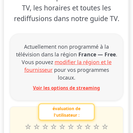
TV, les horaires et toutes les
rediffusions dans notre guide TV.
Actuellement non programmé à la
télévision dans la région
France — Free
.
Vous pouvez
modifier la région et le
fournisseur
pour vos programmes
locaux.
Voir les options de streaming
évaluation de
l'utilisateur :
1
2
3
4
5
6
7
8
9
10
Valuta questo spettacolo da 1 a 10 étoiles