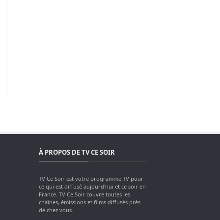
À PROPOS DE TV CE SOIR
TV Ce Soir est votre programme TV pour
ce qui est diffusé aujourd'hui et ce soir en
France. TV Ce Soir couvre toutes les
chaînes, émissions et films diffusés près
de chez vous.