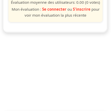
étoile
étoiles
étoiles
étoiles
étoiles
étoiles
étoiles
étoiles
étoiles
étoiles
Évaluation moyenne des utilisateurs:
0.00
(0 votes)
Mon évaluation :
Se connecter
ou
S'inscrire
pour
voir mon évaluation la plus récente