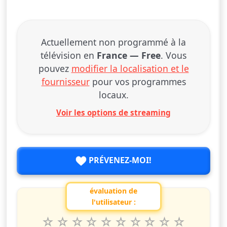
Actuellement non programmé à la
télévision en
France — Free
. Vous
pouvez
modifier la localisation et le
fournisseur
pour vos programmes
locaux.
Voir les options de streaming
PRÉVENEZ-MOI!
évaluation de
l'utilisateur :
1
2
3
4
5
6
7
8
9
10
Valuta questo spettacolo da 1 a 10 étoiles