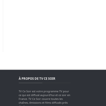
À PROPOS DE TV CE SOIR
TV Ce Soir est votre programme TV pour
ce qui est diffusé aujourd'hui et ce soir en
France. TV Ce Soir couvre toutes les
chaînes, émissions et films diffusés près