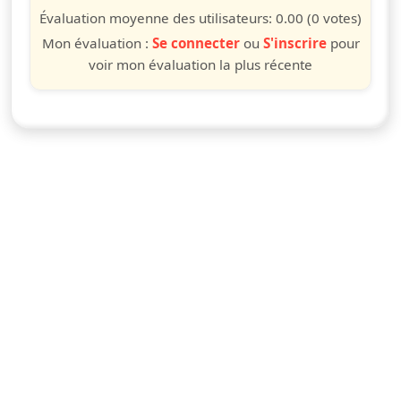
étoile
étoiles
étoiles
étoiles
étoiles
étoiles
étoiles
étoiles
étoiles
étoiles
Évaluation moyenne des utilisateurs:
0.00
(0 votes)
Mon évaluation :
Se connecter
ou
S'inscrire
pour
voir mon évaluation la plus récente