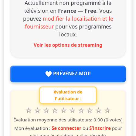
Actuellement non programmé à la
télévision en
France — Free
. Vous
pouvez
modifier la localisation et le
fournisseur
pour vos programmes
locaux.
Voir les options de streaming
PRÉVENEZ-MOI!
évaluation de
l'utilisateur :
1
2
3
4
5
6
7
8
9
10
Valuta questo spettacolo da 1 a 10 étoiles
étoile
étoiles
étoiles
étoiles
étoiles
étoiles
étoiles
étoiles
étoiles
étoiles
Évaluation moyenne des utilisateurs:
0.00
(0 votes)
Mon évaluation :
Se connecter
ou
S'inscrire
pour
voir mon évaluation la plus récente