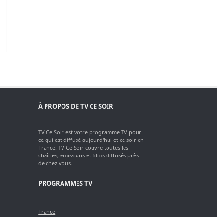
À PROPOS DE TV CE SOIR
TV Ce Soir est votre programme TV pour
ce qui est diffusé aujourd'hui et ce soir en
France. TV Ce Soir couvre toutes les
chaînes, émissions et films diffusés près
de chez vous.
PROGRAMMES TV
France