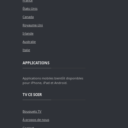
France
États-Unis
Canada
Royaume-Uni
Irlande
Australie
Italie
APPLICATIONS
Applications mobiles bientôt disponibles
pour iPhone, iPad et Android.
TV CE SOIR
Bouquets TV
À propos de nous
Contact