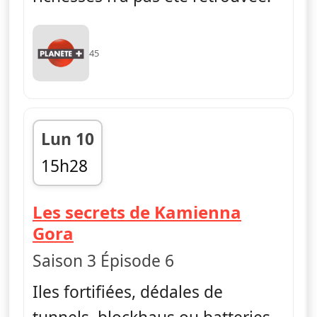
45
Lun 10
15h28
fin 16h16
Les secrets de Kamienna
— Les bases secrètes des naz
Gora
Saison 3 Épisode 6
Iles fortifiées, dédales de