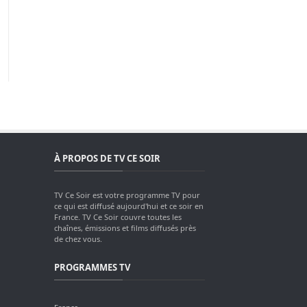
À PROPOS DE TV CE SOIR
TV Ce Soir est votre programme TV pour
ce qui est diffusé aujourd'hui et ce soir en
France. TV Ce Soir couvre toutes les
chaînes, émissions et films diffusés près
de chez vous.
PROGRAMMES TV