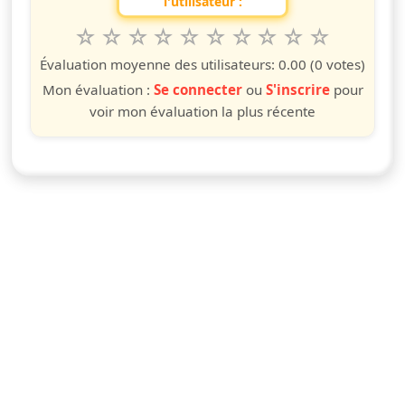
l'utilisateur :
1
2
3
4
5
6
7
8
9
10
Valuta questo spettacolo da 1 a 10 étoiles
étoile
étoiles
étoiles
étoiles
étoiles
étoiles
étoiles
étoiles
étoiles
étoiles
Évaluation moyenne des utilisateurs:
0.00
(0 votes)
Mon évaluation :
Se connecter
ou
S'inscrire
pour
voir mon évaluation la plus récente