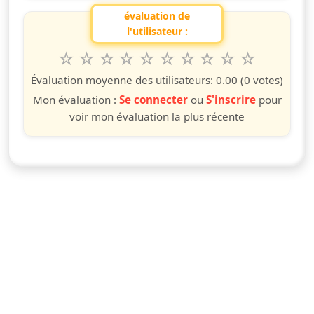
évaluation de
l'utilisateur :
1
2
3
4
5
6
7
8
9
10
Valuta questo spettacolo da 1 a 10 étoiles
étoile
étoiles
étoiles
étoiles
étoiles
étoiles
étoiles
étoiles
étoiles
étoiles
Évaluation moyenne des utilisateurs:
0.00
(0 votes)
Mon évaluation :
Se connecter
ou
S'inscrire
pour
voir mon évaluation la plus récente