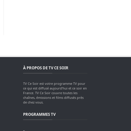
À PROPOS DE TV CE SOIR
TV Ce Soir est votre programme TV pour
ce qui est diffusé aujourd'hui et ce soir en
France. TV Ce Soir couvre toutes les
chaînes, émissions et films diffusés près
de chez vous.
PROGRAMMES TV