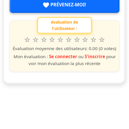
PRÉVENEZ-MOI!
évaluation de
l'utilisateur :
1
2
3
4
5
6
7
8
9
10
Valuta questo spettacolo da 1 a 10 étoiles
étoile
étoiles
étoiles
étoiles
étoiles
étoiles
étoiles
étoiles
étoiles
étoiles
Évaluation moyenne des utilisateurs:
0.00
(0 votes)
Mon évaluation :
Se connecter
ou
S'inscrire
pour
voir mon évaluation la plus récente