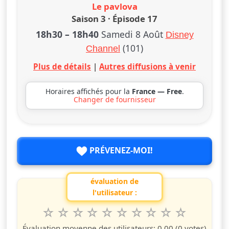
Le pavlova
Saison 3 · Épisode 17
18h30
–
18h40
Samedi 8 Août
Disney
(101)
Channel
Plus de détails
|
Autres diffusions à venir
Horaires affichés pour la
France — Free
.
Changer de fournisseur
PRÉVENEZ-MOI!
évaluation de
l'utilisateur :
1
2
3
4
5
6
7
8
9
10
Valuta questo spettacolo da 1 a 10 étoiles
étoile
étoiles
étoiles
étoiles
étoiles
étoiles
étoiles
étoiles
étoiles
étoiles
Évaluation moyenne des utilisateurs:
0.00
(0 votes)