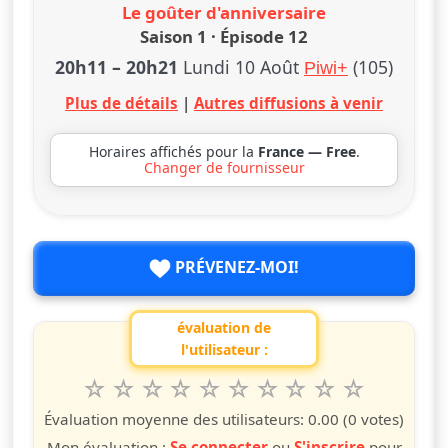
Le goûter d'anniversaire
Saison 1 · Épisode 12
20h11
–
20h21
Lundi 10 Août
(105)
Piwi+
Plus de détails
|
Autres diffusions à venir
Horaires affichés pour la
France — Free
.
Changer de fournisseur
PRÉVENEZ-MOI!
évaluation de
l'utilisateur :
1
2
3
4
5
6
7
8
9
10
Valuta questo spettacolo da 1 a 10 étoiles
étoile
étoiles
étoiles
étoiles
étoiles
étoiles
étoiles
étoiles
étoiles
étoiles
Évaluation moyenne des utilisateurs:
0.00
(0 votes)
Mon évaluation :
Se connecter
ou
S'inscrire
pour