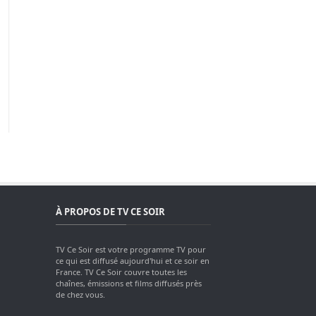
À PROPOS DE TV CE SOIR
TV Ce Soir est votre programme TV pour
ce qui est diffusé aujourd'hui et ce soir en
France. TV Ce Soir couvre toutes les
chaînes, émissions et films diffusés près
de chez vous.