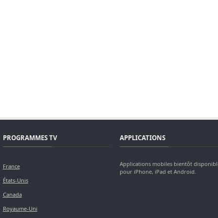
PROGRAMMES TV
APPLICATIONS
Applications mobiles bientôt disponibl
France
pour iPhone, iPad et Android.
États-Unis
Canada
Royaume-Uni