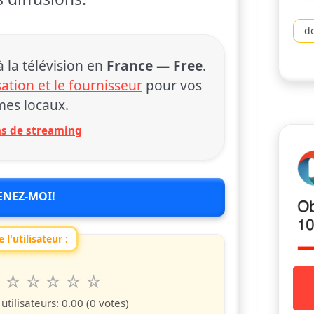
d
la télévision en
France — Free
.
sation et le fournisseur
pour vos
es locaux.
ons de streaming
ENEZ-MOI!
 l'utilisateur :
6
7
8
9
10
 spettacolo da 1 a 10 étoiles
s
iles
toiles
étoiles
étoiles
étoiles
tilisateurs:
0.00
(0 votes)