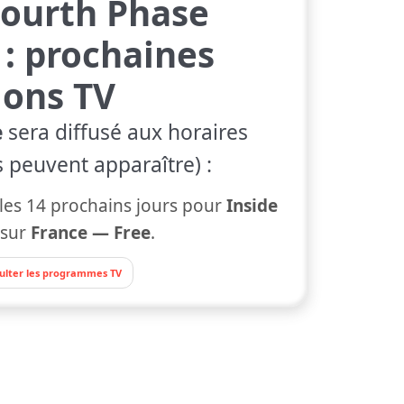
Fourth Phase
: prochaines
ions TV
e
sera diffusé aux horaires
s peuvent apparaître) :
es 14 prochains jours pour
Inside
sur
France — Free
.
ulter les programmes TV