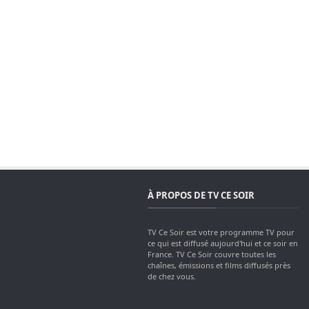
À PROPOS DE TV CE SOIR
TV Ce Soir est votre programme TV pour
ce qui est diffusé aujourd'hui et ce soir en
France. TV Ce Soir couvre toutes les
chaînes, émissions et films diffusés près
de chez vous.