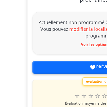
Actuellement non programmé à 
Vous pouvez
modifier la locali
programm
Voir les opti
PRÉV
évaluation de
1
2
3
4
5
Valuta questo
étoile
étoiles
étoiles
étoiles
étoile
éto
é
Évaluation moyenne des u