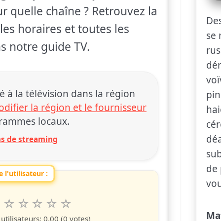
ur quelle chaîne ? Retrouvez la
Des
les horaires et toutes les
se 
s notre guide TV.
rus
dér
voï
 la télévision dans la région
pin
difier la région et le fournisseur
hai
rammes locaux.
cér
déa
ons de streaming
sub
de 
 l'utilisateur :
vou
6
7
8
9
10
 spettacolo da 1 a 10 étoiles
s
iles
toiles
étoiles
étoiles
étoiles
Ma
tilisateurs:
0.00
(0 votes)