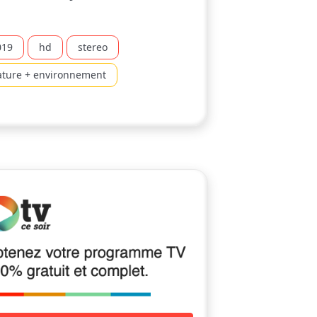
019
hd
stereo
ature + environnement