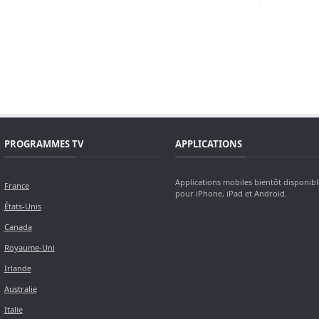
PROGRAMMES TV
APPLICATIONS
Applications mobiles bientôt disponibl
France
pour iPhone, iPad et Android.
États-Unis
Canada
Royaume-Uni
Irlande
Australie
Italie