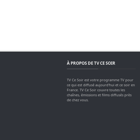
À PROPOS DE TV CE SOIR
TV Ce Soir est votre programme TV pour
ce qui est diffusé aujourd'hui et ce soir en
France. TV Ce Soir couvre toutes les
chaînes, émissions et films diffusés près
de chez vous.