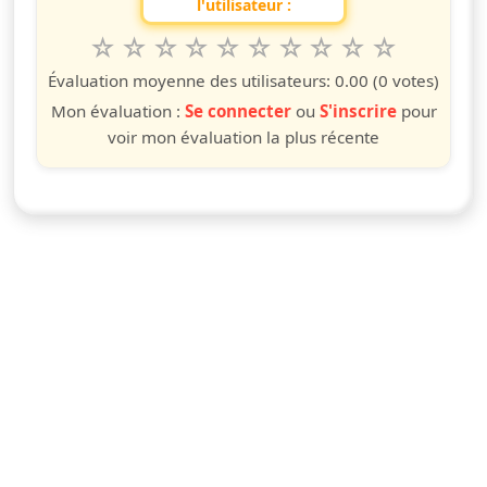
l'utilisateur :
1
2
3
4
5
6
7
8
9
10
Valuta questo spettacolo da 1 a 10 étoiles
étoile
étoiles
étoiles
étoiles
étoiles
étoiles
étoiles
étoiles
étoiles
étoiles
Évaluation moyenne des utilisateurs:
0.00
(0 votes)
Mon évaluation :
Se connecter
ou
S'inscrire
pour
voir mon évaluation la plus récente