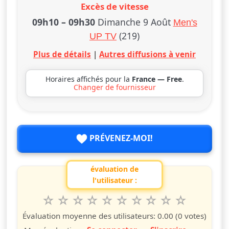
Excès de vitesse
09h10
–
09h30
Dimanche 9 Août
Men's
(219)
UP TV
Plus de détails
|
Autres diffusions à venir
Horaires affichés pour la
France — Free
.
Changer de fournisseur
PRÉVENEZ-MOI!
évaluation de
l'utilisateur :
1
2
3
4
5
6
7
8
9
10
Valuta questo spettacolo da 1 a 10 étoiles
étoile
étoiles
étoiles
étoiles
étoiles
étoiles
étoiles
étoiles
étoiles
étoiles
Évaluation moyenne des utilisateurs:
0.00
(0 votes)