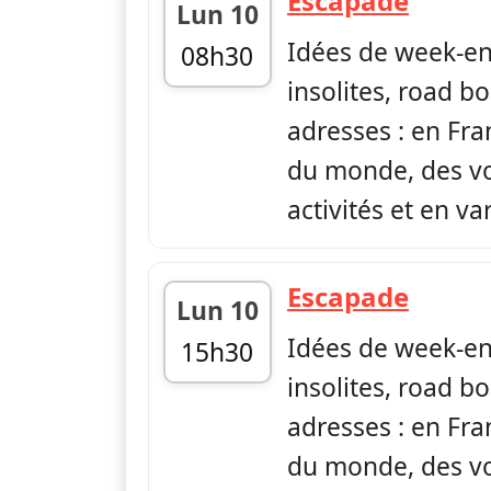
Escapade
Lun 10
Idées de week-en
08h30
insolites, road bo
fin 08h54
adresses : en Fr
du monde, des vo
activités et en var
— Esc
Escapade
Lun 10
Idées de week-en
15h30
insolites, road bo
fin 15h54
adresses : en Fr
du monde, des vo