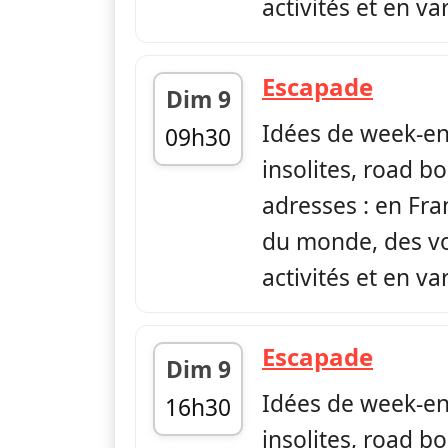
activités et en var
— Esc
Escapade
Dim 9
Idées de week-en
09h30
insolites, road bo
fin 09h54
adresses : en Fr
du monde, des vo
activités et en var
— Esc
Escapade
Dim 9
Idées de week-en
16h30
insolites, road bo
fin 16h54