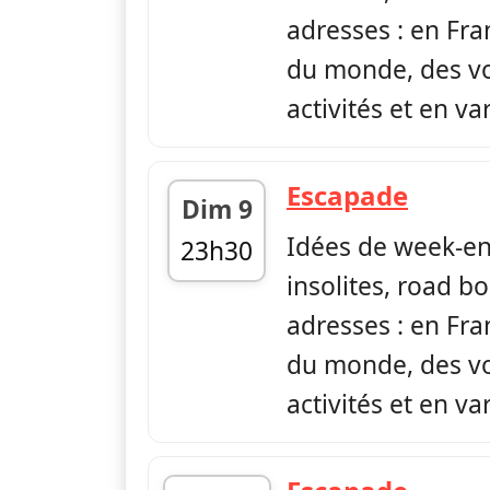
adresses : en Fr
du monde, des vo
activités et en var
— Esc
Escapade
Dim 9
Idées de week-en
23h30
insolites, road bo
fin 23h54
adresses : en Fr
du monde, des vo
activités et en var
— Esc