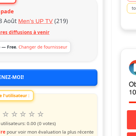
t
apade
8 Août
(219)
Men's UP TV
res diffusions à venir
e — Free
.
Changer de fournisseur
ENEZ-MOI!
 l'utilisateur :
6
7
8
9
10
 spettacolo da 1 a 10 étoiles
s
iles
toiles
étoiles
étoiles
étoiles
tilisateurs:
0.00
(0 votes)
ire
pour voir mon évaluation la plus récente