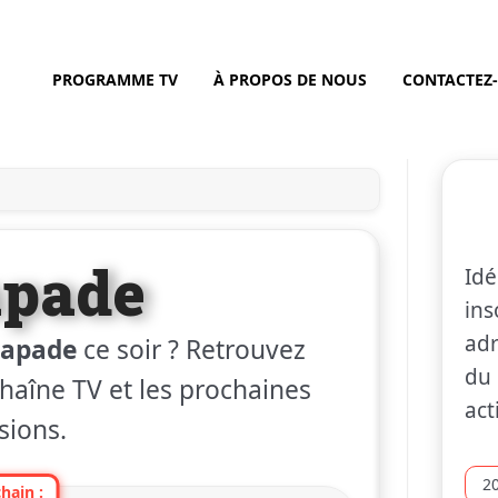
PROGRAMME TV
À PROPOS DE NOUS
CONTACTEZ
apade
Idé
ins
adr
capade
ce soir ? Retrouvez
du 
 chaîne TV et les prochaines
act
sions.
2
hain :