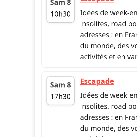
Sam 8
Idées de week-en
10h30
insolites, road bo
fin 10h54
adresses : en Fr
du monde, des vo
activités et en var
— Esc
Escapade
Sam 8
Idées de week-en
17h30
insolites, road bo
fin 17h54
adresses : en Fr
du monde, des vo