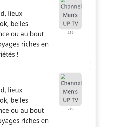
d, lieux
ok, belles
ance ou au bout
219
yages riches en
iétés !
apade
d, lieux
ok, belles
ance ou au bout
219
yages riches en