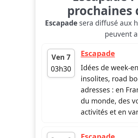
prochaines 
Escapade
sera diffusé aux h
peuvent ap
— Esc
Escapade
Ven 7
Idées de week-en
03h30
insolites, road bo
fin 03h54
adresses : en Fr
du monde, des vo
activités et en var
— Esc
Escapade