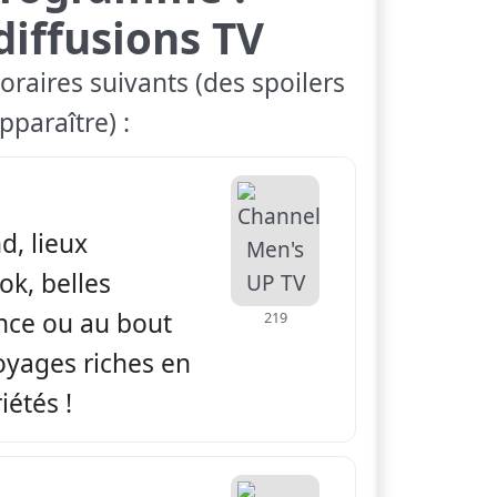
diffusions TV
oraires suivants (des spoilers
paraître) :
apade
d, lieux
ok, belles
ance ou au bout
219
yages riches en
iétés !
apade