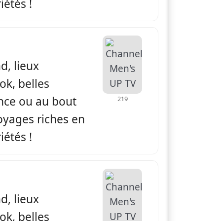
iétés !
apade
d, lieux
ok, belles
ance ou au bout
219
yages riches en
iétés !
apade
d, lieux
ok, belles