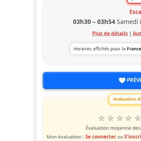
Esc
03h30
–
03h54
Samedi 
Plus de détails
|
Aut
Horaires affichés pour la
Franc
PRÉV
évaluation de
1
2
3
4
5
Valuta questo
étoile
étoiles
étoiles
étoiles
étoile
éto
é
Évaluation moyenne des u
Mon évaluation :
Se connecter
ou
S'inscr