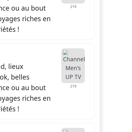
ance ou au bout
219
yages riches en
iétés !
apade
d, lieux
ok, belles
ance ou au bout
219
yages riches en
iétés !
apade