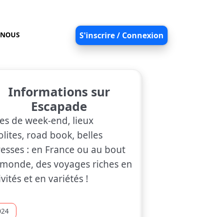
-NOUS
S'inscrire / Connexion
Informations sur
Escapade
es de week-end, lieux
olites, road book, belles
esses : en France ou au bout
monde, des voyages riches en
ivités et en variétés !
024