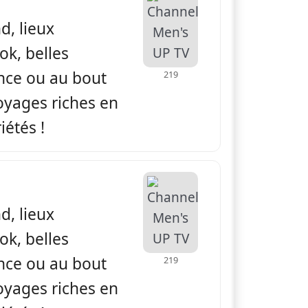
d, lieux
ok, belles
ance ou au bout
219
yages riches en
iétés !
apade
d, lieux
ok, belles
ance ou au bout
219
yages riches en