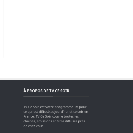
À PROPOS DE TV CE SOIR
TV Ce Soir est votre programme TV pour
ce qui est diffusé aujourd'hui et ce soir en
France. TV Ce Soir couvre toutes les
chaînes, émissions et films diffusés près
de chez vous.