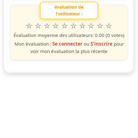
évaluation de
l'utilisateur :
1
2
3
4
5
6
7
8
9
10
Valuta questo spettacolo da 1 a 10 étoiles
étoile
étoiles
étoiles
étoiles
étoiles
étoiles
étoiles
étoiles
étoiles
étoiles
Évaluation moyenne des utilisateurs:
0.00
(0 votes)
Mon évaluation :
Se connecter
ou
S'inscrire
pour
voir mon évaluation la plus récente