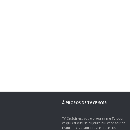
À PROPOS DE TV CE SOIR
TV Ce Soir est votre programme TV pour
ce qui est diffusé aujourd'hui et ce soir en
France. TV Ce Soir couvre toutes les