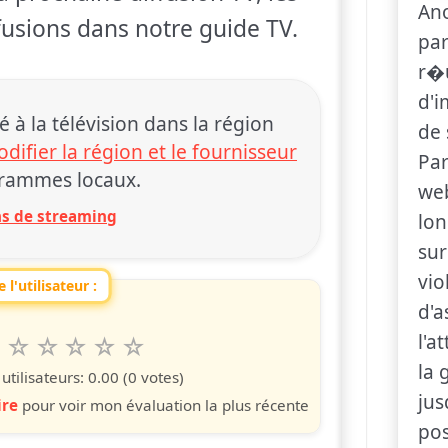
An
ffusions dans notre guide TV.
par
r�u
d'
 la télévision dans la région
de 
difier la région et le fournisseur
Par
rammes locaux.
web
ons de streaming
lon
sur
vio
 l'utilisateur :
d'a
l'a
6
7
8
9
10
 spettacolo da 1 a 10 étoiles
s
iles
toiles
étoiles
étoiles
étoiles
la 
tilisateurs:
0.00
(0 votes)
jus
ire
pour voir mon évaluation la plus récente
pos