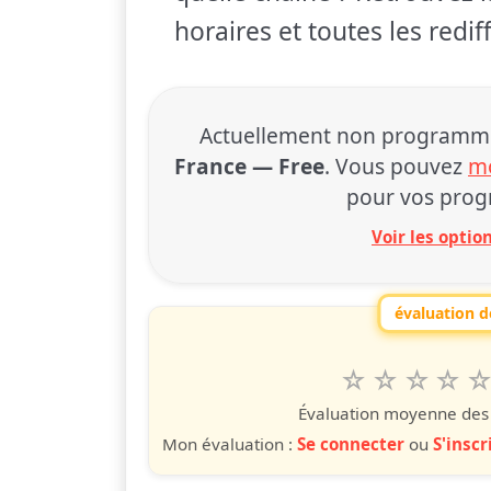
horaires et toutes les redi
Actuellement non programmé à
France — Free
. Vous pouvez
mo
pour vos prog
Voir les opti
évaluation de
1
2
3
4
5
Valuta questo
étoile
étoiles
étoiles
étoiles
étoile
éto
é
Évaluation moyenne des u
Mon évaluation :
Se connecter
ou
S'inscr