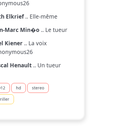
onymous26
h Elkrief
.. Elle-même
an-Marc Min�o
.. Le tueur
l Kiener
.. La voix
nonymous26
cal Henault
.. Un tueur
012
hd
stereo
riller