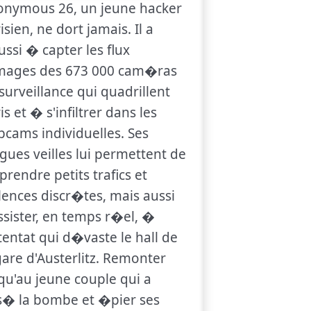
onymous 26, un jeune hacker
isien, ne dort jamais. Il a
ssi � capter les flux
images des 673 000 cam�ras
surveillance qui quadrillent
is et � s'infiltrer dans les
cams individuelles. Ses
gues veilles lui permettent de
prendre petits trafics et
lences discr�tes, mais aussi
ssister, en temps r�el, �
ttentat qui d�vaste le hall de
gare d'Austerlitz. Remonter
qu'au jeune couple qui a
� la bombe et �pier ses