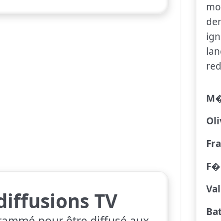
moi
dem
ign
lan
red
M�
Ol
Fr
F�
Val
diffusions TV
Bat
rammé pour être diffusé aux