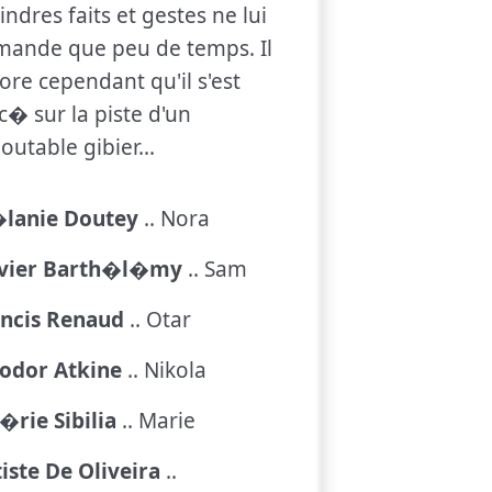
ndres faits et gestes ne lui
ande que peu de temps. Il
ore cependant qu'il s'est
c� sur la piste d'un
outable gibier...
lanie Doutey
.. Nora
ivier Barth�l�my
.. Sam
ancis Renaud
.. Otar
odor Atkine
.. Nikola
�rie Sibilia
.. Marie
iste De Oliveira
..