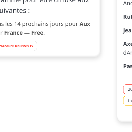
An
uivantes :
Rut
s les 14 prochains jours pour
Aux
Je
ur
France — Free
.
Axe
Parcourir les listes TV
dA
Pas
2
th