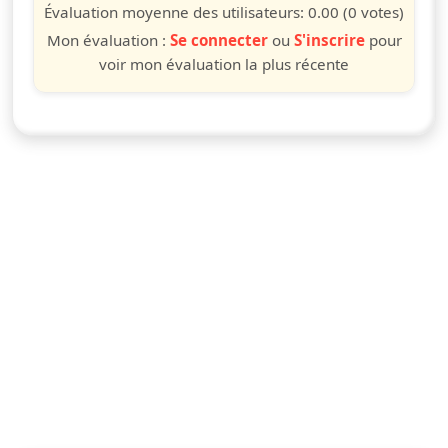
étoile
étoiles
étoiles
étoiles
étoiles
étoiles
étoiles
étoiles
étoiles
étoiles
Évaluation moyenne des utilisateurs:
0.00
(0 votes)
Mon évaluation :
Se connecter
ou
S'inscrire
pour
voir mon évaluation la plus récente