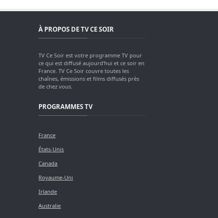
À PROPOS DE TV CE SOIR
TV Ce Soir est votre programme TV pour
ce qui est diffusé aujourd'hui et ce soir en
France. TV Ce Soir couvre toutes les
chaînes, émissions et films diffusés près
de chez vous.
PROGRAMMES TV
France
États-Unis
Canada
Royaume-Uni
Irlande
Australie