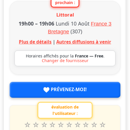
prochain :
Littoral
19h00
–
19h06
Lundi 10 Août
France 3
(307)
Bretagne
Plus de détails
|
Autres diffusions à venir
Horaires affichés pour la
France — Free
.
Changer de fournisseur
PRÉVENEZ-MOI!
évaluation de
l'utilisateur :
1
2
3
4
5
6
7
8
9
10
Valuta questo spettacolo da 1 a 10 étoiles