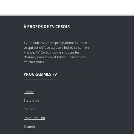
À PROPOS DE TV CE SOIR
TV Ce Soir est votre programme TV pour
ce qui est diffusé aujourd'hui et ce soir en
France. TV Ce Soir couvre toutes les
chaînes, émissions et films diffusés près
de chez vous.
PROGRAMMES TV
France
États-Unis
Canada
Royaume-Uni
Irlande