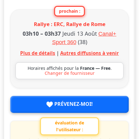
prochain :
Rallye : ERC, Rallye de Rome
03h10
–
03h37
Jeudi 13 Août
Canal+
(38)
Sport 360
Plus de détails
|
Autres diffusions à venir
Horaires affichés pour la
France — Free
.
Changer de fournisseur
PRÉVENEZ-MOI!
évaluation de
l'utilisateur :