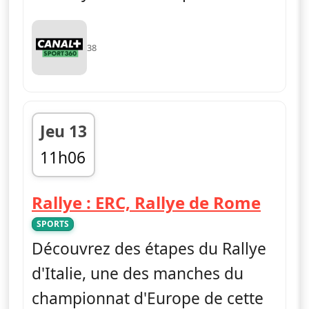
38
Jeu 13
11h06
fin 11h32
— Ral
Rallye : ERC, Rallye de Rome
SPORTS
Découvrez des étapes du Rallye
d'Italie, une des manches du
championnat d'Europe de cette