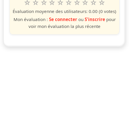
1
2
3
4
5
6
7
8
9
10
Valuta questo spettacolo da 1 a 10 étoiles
étoile
étoiles
étoiles
étoiles
étoiles
étoiles
étoiles
étoiles
étoiles
étoiles
Évaluation moyenne des utilisateurs:
0.00
(0 votes)
Mon évaluation :
Se connecter
ou
S'inscrire
pour
voir mon évaluation la plus récente