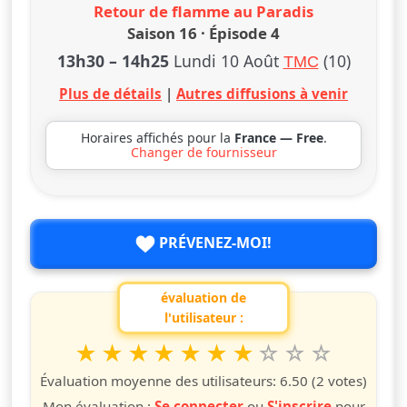
Retour de flamme au Paradis
Saison 16 · Épisode 4
13h30
–
14h25
Lundi 10 Août
(10)
TMC
Plus de détails
|
Autres diffusions à venir
Horaires affichés pour la
France — Free
.
Changer de fournisseur
PRÉVENEZ-MOI!
évaluation de
l'utilisateur :
1
2
3
4
5
6
7
8
9
10
Valuta questo spettacolo da 1 a 10 étoiles
étoile
étoiles
étoiles
étoiles
étoiles
étoiles
étoiles
étoiles
étoiles
étoiles
Évaluation moyenne des utilisateurs:
6.50
(2 votes)
Mon évaluation :
Se connecter
ou
S'inscrire
pour