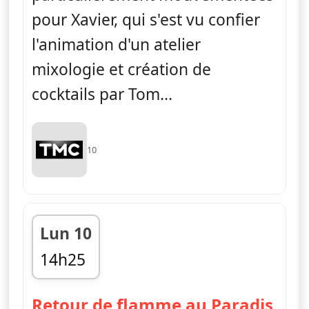
pour Xavier, qui s'est vu confier
l'animation d'un atelier
mixologie et création de
cocktails par Tom...
10
Lun 10
14h25
fin 15h20
— C
Retour de flamme au Paradis