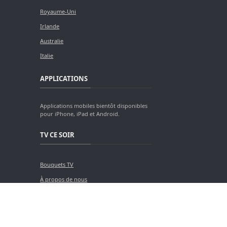
Royaume-Uni
Irlande
Australie
Italie
APPLICATIONS
Applications mobiles bientôt disponibles
pour iPhone, iPad et Android.
TV CE SOIR
Bouquets TV
À propos de nous
Contact