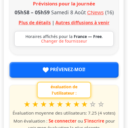
Prévisions pour la journée
05h58
–
05h59
Samedi 8 Août
(16)
CNews
Plus de détails
|
Autres diffusions à venir
Horaires affichés pour la
France — Free
.
Changer de fournisseur
PRÉVENEZ-MOI!
évaluation de
l'utilisateur :
1
2
3
4
5
6
7
8
9
10
Valuta questo spettacolo da 1 a 10 étoiles
étoile
étoiles
étoiles
étoiles
étoiles
étoiles
étoiles
étoiles
étoiles
étoiles
Évaluation moyenne des utilisateurs:
7.25
(4 votes)
Mon évaluation :
Se connecter
ou
S'inscrire
pour
voir mon évaluation la plus récente