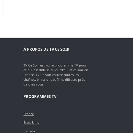
À PROPOS DE TV CE SOIR
TV Ce Soir est votre programme TV pour
ce qui est diffusé aujourd'hui et ce soir en
France. TV Ce Soir couvre toutes les
chaînes, émissions et films diffusés près
de chez vous.
PROGRAMMES TV
France
États-Unis
Canada