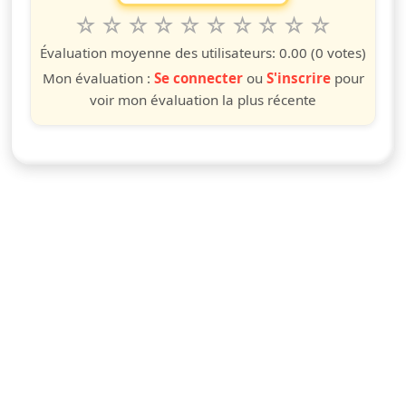
1
2
3
4
5
6
7
8
9
10
Valuta questo spettacolo da 1 a 10 étoiles
étoile
étoiles
étoiles
étoiles
étoiles
étoiles
étoiles
étoiles
étoiles
étoiles
Évaluation moyenne des utilisateurs:
0.00
(0 votes)
Mon évaluation :
Se connecter
ou
S'inscrire
pour
voir mon évaluation la plus récente