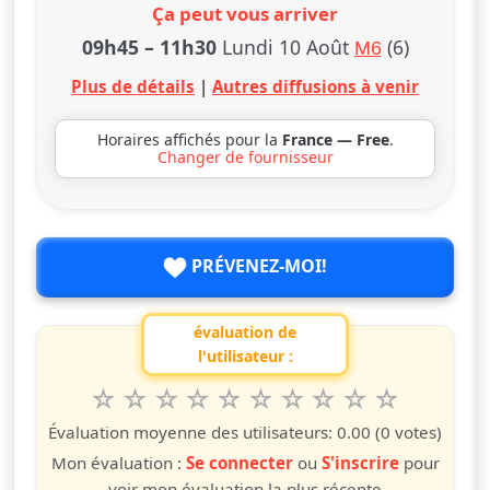
Ça peut vous arriver
09h45
–
11h30
Lundi 10 Août
(6)
M6
Plus de détails
|
Autres diffusions à venir
Horaires affichés pour la
France — Free
.
Changer de fournisseur
PRÉVENEZ-MOI!
évaluation de
l'utilisateur :
1
2
3
4
5
6
7
8
9
10
Valuta questo spettacolo da 1 a 10 étoiles
étoile
étoiles
étoiles
étoiles
étoiles
étoiles
étoiles
étoiles
étoiles
étoiles
Évaluation moyenne des utilisateurs:
0.00
(0 votes)
Mon évaluation :
Se connecter
ou
S'inscrire
pour
voir mon évaluation la plus récente