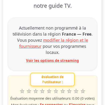
notre guide TV.
Actuellement non programmé à la
télévision dans la région
France — Free
.
Vous pouvez
modifier la région et le
fournisseur
pour vos programmes
locaux.
Voir les options de streaming
évaluation de
l'utilisateur :
1
2
3
4
5
6
7
8
9
10
Valuta questo spettacolo da 1 a 10 étoiles
étoile
étoiles
étoiles
étoiles
étoiles
étoiles
étoiles
étoiles
étoiles
étoiles
Évaluation moyenne des utilisateurs:
0.00
(0 votes)
Mon évaluation :
Se connecter
ou
S'inscrire
pour