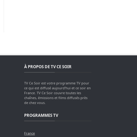
À PROPOS DE TV CE SOIR
TV Ce Soir est votre programme TV pour
ce qui est diffusé aujourd'hui et ce soir en
France. TV Ce Soir couvre toutes les
chaînes, émissions et films diffusés près
de chez vous.
PROGRAMMES TV
France