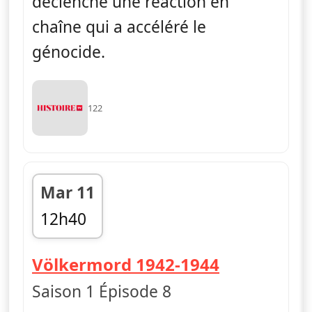
déclenché une réaction en
chaîne qui a accéléré le
génocide.
122
Mar 11
12h40
fin 13h35
— Ascensio
Völkermord 1942-1944
Saison 1 Épisode 8