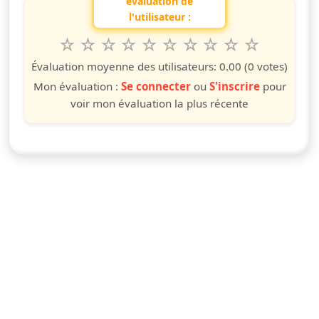
évaluation de
l'utilisateur :
1
2
3
4
5
6
7
8
9
10
Valuta questo spettacolo da 1 a 10 étoiles
étoile
étoiles
étoiles
étoiles
étoiles
étoiles
étoiles
étoiles
étoiles
étoiles
Évaluation moyenne des utilisateurs:
0.00
(0 votes)
Mon évaluation :
Se connecter
ou
S'inscrire
pour
voir mon évaluation la plus récente