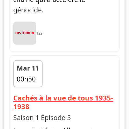
génocide.
122
Mar 11
00h50
fin 01h45
Cachés à la vue de tous 1935-
— Ascension et déclin du na
1938
Saison 1 Épisode 5