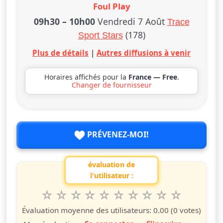
Foul Play
09h30
–
10h00
Vendredi 7 Août
Trace
(178)
Sport Stars
Plus de détails
|
Autres diffusions à venir
Horaires affichés pour la
France — Free
.
Changer de fournisseur
PRÉVENEZ-MOI!
évaluation de
l'utilisateur :
1
2
3
4
5
6
7
8
9
10
Valuta questo spettacolo da 1 a 10 étoiles
étoile
étoiles
étoiles
étoiles
étoiles
étoiles
étoiles
étoiles
étoiles
étoiles
Évaluation moyenne des utilisateurs:
0.00
(0 votes)