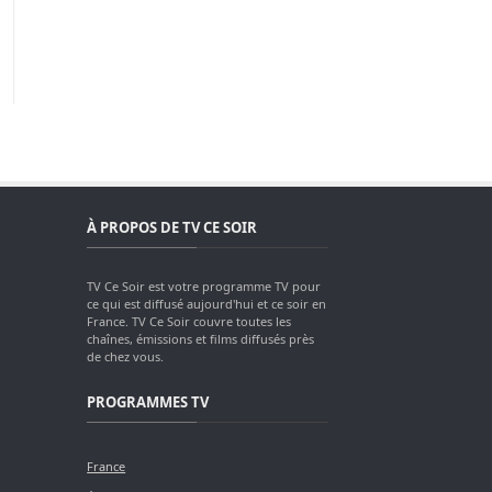
À PROPOS DE TV CE SOIR
TV Ce Soir est votre programme TV pour
ce qui est diffusé aujourd'hui et ce soir en
France. TV Ce Soir couvre toutes les
chaînes, émissions et films diffusés près
de chez vous.
PROGRAMMES TV
France