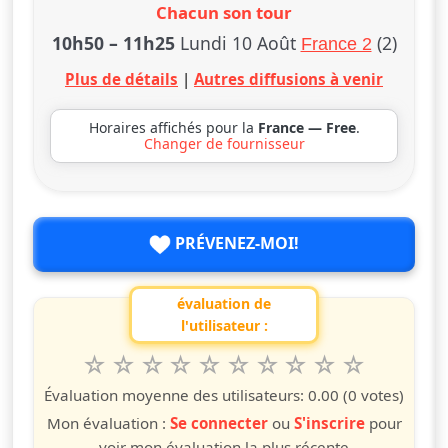
Chacun son tour
10h50
–
11h25
Lundi 10 Août
(2)
France 2
Plus de détails
|
Autres diffusions à venir
Horaires affichés pour la
France — Free
.
Changer de fournisseur
PRÉVENEZ-MOI!
évaluation de
l'utilisateur :
1
2
3
4
5
6
7
8
9
10
Valuta questo spettacolo da 1 a 10 étoiles
étoile
étoiles
étoiles
étoiles
étoiles
étoiles
étoiles
étoiles
étoiles
étoiles
Évaluation moyenne des utilisateurs:
0.00
(0 votes)
Mon évaluation :
Se connecter
ou
S'inscrire
pour
voir mon évaluation la plus récente